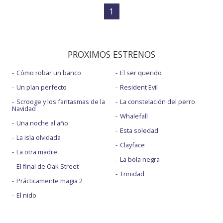
1
PROXIMOS ESTRENOS
Cómo robar un banco
El ser querido
Un plan perfecto
Resident Evil
Scrooge y los fantasmas de la
La constelación del perro
Navidad
Whalefall
Una noche al año
Esta soledad
La isla olvidada
Clayface
La otra madre
La bola negra
El final de Oak Street
Trinidad
Prácticamente magia 2
El nido