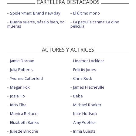
CARTELERA DESTACADOS
Spider-man: Brand new day
El último mono
Buena suerte, pásalo bien, no
La patrulla canina: La dino
mueras
película
ACTORES Y ACTRICES
Jamie Dornan
Heather Locklear
Julia Roberts
Felicity Jones
Yvonne Catterfeld
Chris Rock
Megan Fox
James Frecheville
Josie Ho
Bebe
Idris Elba
Michael Rooker
Monica Bellucci
Kate Hudson
Elizabeth Banks
Amy Poehler
Juliette Binoche
Inma Cuesta