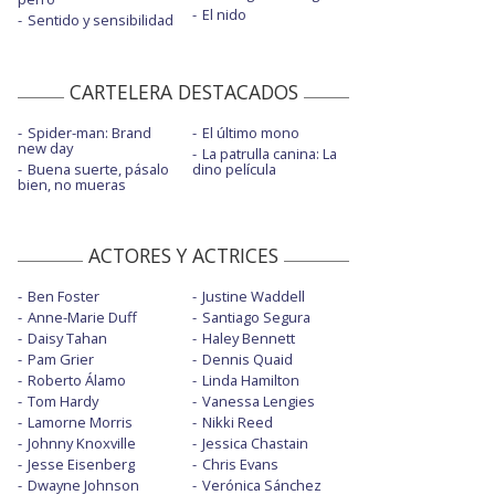
El nido
Sentido y sensibilidad
CARTELERA DESTACADOS
Spider-man: Brand
El último mono
new day
La patrulla canina: La
Buena suerte, pásalo
dino película
bien, no mueras
ACTORES Y ACTRICES
Ben Foster
Justine Waddell
Anne-Marie Duff
Santiago Segura
Daisy Tahan
Haley Bennett
Pam Grier
Dennis Quaid
Roberto Álamo
Linda Hamilton
Tom Hardy
Vanessa Lengies
Lamorne Morris
Nikki Reed
Johnny Knoxville
Jessica Chastain
Jesse Eisenberg
Chris Evans
Dwayne Johnson
Verónica Sánchez