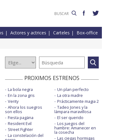
os
Actores y actrices
Carteles
Box-office
PROXIMOS ESTRENOS
La bola negra
Un plan perfecto
En la zona gris
La otra madre
Verity
Prácticamente magia 2
Ahora los suegros
Tadeo Jones y la
son ellos
lámpara maravillosa
Fiesta pagäna
El ser querido
Resident Evil
Los juegos del
hambre: Amanecer en
Street Fighter
la cosecha
La constelación del
Las ciegas hormigas
perro