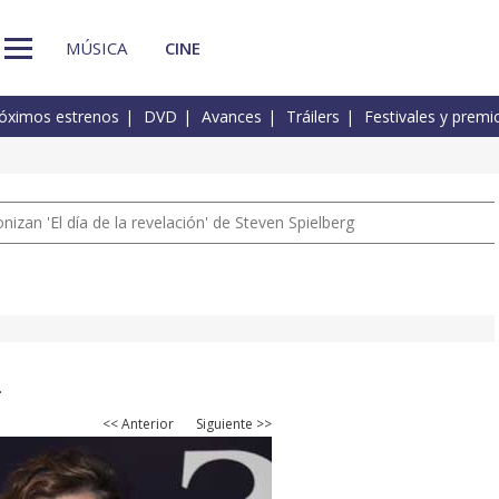
MÚSICA
CINE
óximos estrenos
DVD
Avances
Tráilers
Festivales y premi
izan 'El día de la revelación' de Steven Spielberg
.
<< Anterior
Siguiente >>