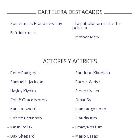
CARTELERA DESTACADOS
Spider-man: Brand new day
La patrulla canina: La dino
película
El último mono
Mother Mary
ACTORES Y ACTRICES
Penn Badgley
Sandrine Kiberlain
Samuel L. Jackson
Rachel Weisz
Hayley Kiyoko
Sienna Miller
Chloë Grace Moretz
Omar Sy
Kate Bosworth
Juan Diego Botto
Robert Pattinson
Claudia Kim
Kevin Pollak
Emmy Rossum
Dax Shepard
Mario Casas