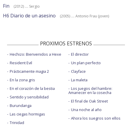
Fin
(2012) .... Sergio
H6 Diario de un asesino
(2005) .... Antonio Frau (joven)
PROXIMOS ESTRENOS
Hechizo: Bienvenidos a Hexe
El director
Resident Evil
Un plan perfecto
Prácticamente magia 2
Clayface
En la zona gris
La maleta
En el corazón de la bestia
Los juegos del hambre:
Amanecer en la cosecha
Sentido y sensibilidad
El final de Oak Street
Burundanga
Una noche al año
Las ciegas hormigas
Ahora los suegros son ellos
Trinidad