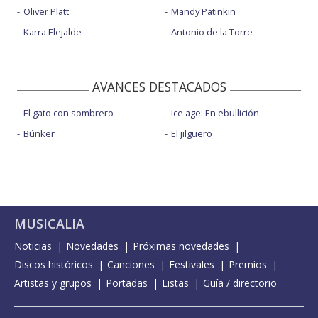
Oliver Platt
Mandy Patinkin
Karra Elejalde
Antonio de la Torre
AVANCES DESTACADOS
El gato con sombrero
Ice age: En ebullición
Búnker
El jilguero
MUSICALIA
Noticias
Novedades
Próximas novedades
Discos históricos
Canciones
Festivales
Premios
Artistas y grupos
Portadas
Listas
Guía / directorio