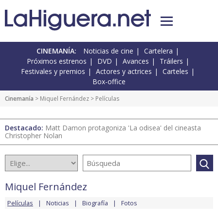
CINEMANÍA:
Noticias de cine
Cartelera
Próximos estrenos
DVD
Avances
Tráilers
Festivales y premios
Actores y actrices
Carteles
Box-office
Cinemanía
>
Miquel Fernández
> Películas
Destacado:
Matt Damon protagoniza 'La odisea' del cineasta
Christopher Nolan
Miquel Fernández
Películas
Noticias
Biografía
Fotos