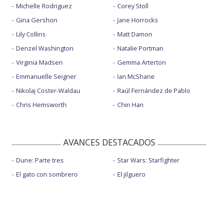
Michelle Rodriguez
Corey Stoll
Gina Gershon
Jane Horrocks
Lily Collins
Matt Damon
Denzel Washington
Natalie Portman
Virginia Madsen
Gemma Arterton
Emmanuelle Seigner
Ian McShane
Nikolaj Coster-Waldau
Raúl Fernández de Pablo
Chris Hemsworth
Chin Han
AVANCES DESTACADOS
Dune: Parte tres
Star Wars: Starfighter
El gato con sombrero
El jilguero