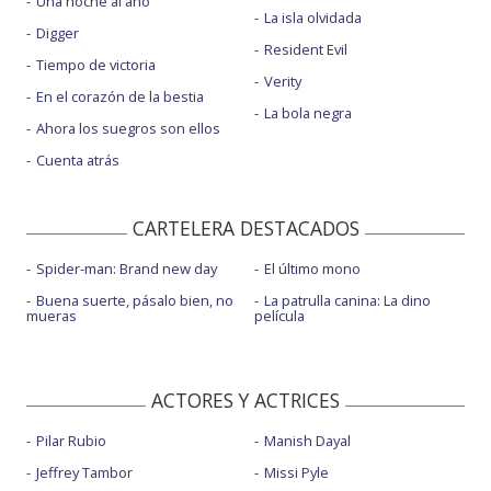
Una noche al año
La isla olvidada
Digger
Resident Evil
Tiempo de victoria
Verity
En el corazón de la bestia
La bola negra
Ahora los suegros son ellos
Cuenta atrás
CARTELERA DESTACADOS
Spider-man: Brand new day
El último mono
Buena suerte, pásalo bien, no
La patrulla canina: La dino
mueras
película
ACTORES Y ACTRICES
Pilar Rubio
Manish Dayal
Jeffrey Tambor
Missi Pyle