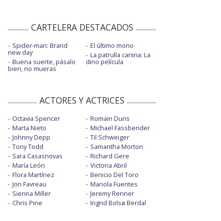
CARTELERA DESTACADOS
Spider-man: Brand
El último mono
new day
La patrulla canina: La
Buena suerte, pásalo
dino película
bien, no mueras
ACTORES Y ACTRICES
Octavia Spencer
Romain Duris
Marta Nieto
Michael Fassbender
Johnny Depp
Til Schweiger
Tony Todd
Samantha Morton
Sara Casasnovas
Richard Gere
María León
Victoria Abril
Flora Martínez
Benicio Del Toro
Jon Favreau
Mariola Fuentes
Sienna Miller
Jeremy Renner
Chris Pine
Ingrid Bolsø Berdal