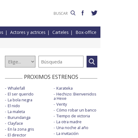
os
Actores y actrices
Carteles
Box-office
PROXIMOS ESTRENOS
Whalefall
Karateka
El ser querido
Hechizo: Bienvenidos
a Hexe
La bola negra
Verity
El nido
Cómo robar un banco
La maleta
Tiempo de victoria
Burundanga
La otra madre
Clayface
Una noche al año
En la zona gris
La invitación
El director