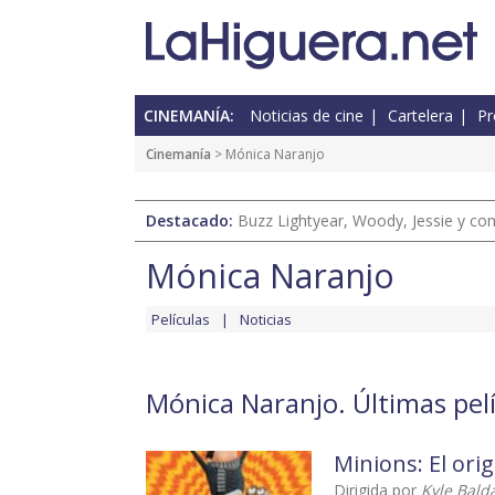
CINEMANÍA:
Noticias de cine
Cartelera
Pr
Cinemanía
> Mónica Naranjo
Destacado:
Buzz Lightyear, Woody, Jessie y com
Mónica Naranjo
Películas
Noticias
Mónica Naranjo. Últimas pelí
Minions: El ori
Dirigida por
Kyle Bald