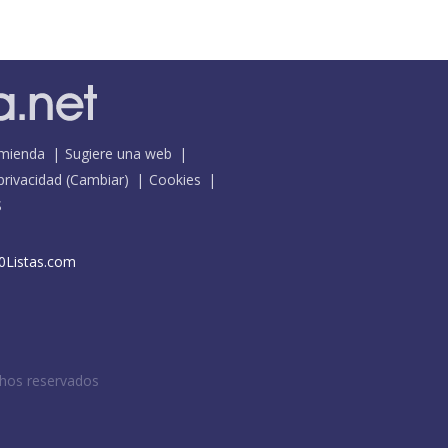
mienda
Sugiere una web
 privacidad
(
Cambiar
)
Cookies
S
0Listas.com
chos reservados