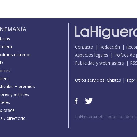
INEMANÍA
icias
telera
Contacto
Redacción
Reco
óximos estrenos
Aspectos legales
Política de
D
Publicidad y webmasters
RS
ances
ilers
Otros servicios:
Chistes
|
Top1
stivales + premios
ores y actrices
teles
x-office
LaHiguera.net. Todos los dere
a / directorio