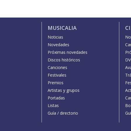
MUSICALIA
C
Noticias
Not
Novedades
Car
Próximas novedades
Pr
Discos históricos
DV
Canciones
Av
Festivales
Trá
Premios
Fe
Artistas y grupos
Act
Portadas
Car
Listas
Bo
Guía / directorio
Guí