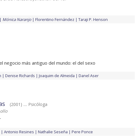
Mónica Naranjo
Florentino Fernández
Taraji P. Henson
l negocio más antiguo del mundo: el del sexo
h
Denise Richards
Joaquim de Almeida
Danel Aser
as
(2001) .... Psicóloga
ollo
r
Antonio Resines
Nathalie Seseña
Pere Ponce