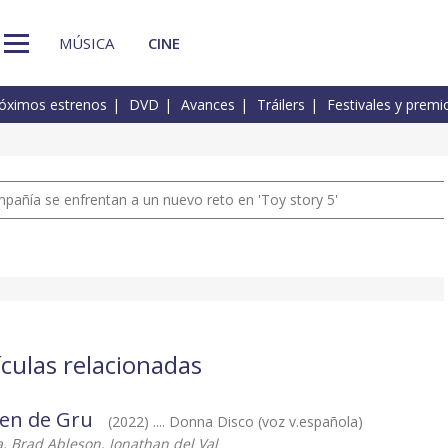
MÚSICA
CINE
óximos estrenos
DVD
Avances
Tráilers
Festivales y premi
pañía se enfrentan a un nuevo reto en 'Toy story 5'
culas relacionadas
gen de Gru
(2022) .... Donna Disco (voz v.española)
a, Brad Ableson, Jonathan del Val