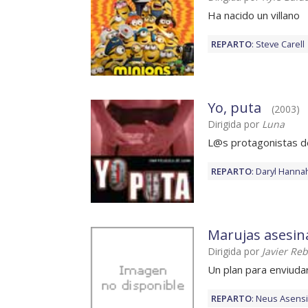
Ha nacido un villano
REPARTO
:
Steve Carell
Yo, puta
(2003)
Dirigida por
Luna
L@s protagonistas de
REPARTO
:
Daryl Hanna
Marujas asesin
Dirigida por
Javier Reb
Un plan para enviuda
REPARTO
:
Neus Asensi