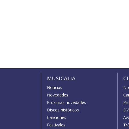
MUSICALIA
C
Noticias
Not
Novedades
Car
Próximas novedades
Pr
Discos históricos
DV
Canciones
Av
Festivales
Trá