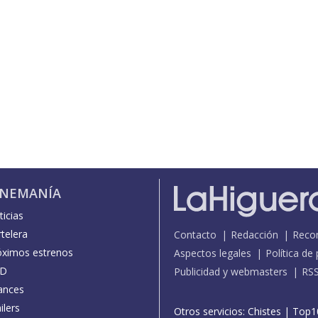
INEMANÍA
icias
telera
Contacto
Redacción
Reco
óximos estrenos
Aspectos legales
Política de
D
Publicidad y webmasters
RS
ances
ilers
Otros servicios:
Chistes
|
Top1