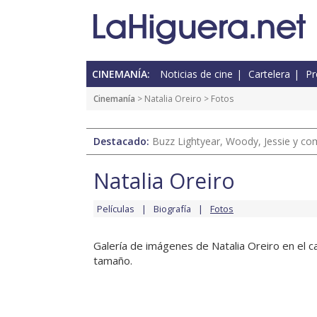
CINEMANÍA:
Noticias de cine
Cartelera
Pr
Cinemanía
>
Natalia Oreiro
> Fotos
Destacado:
Buzz Lightyear, Woody, Jessie y com
Natalia Oreiro
Películas
Biografía
Fotos
Galería de imágenes de Natalia Oreiro en el ca
tamaño.