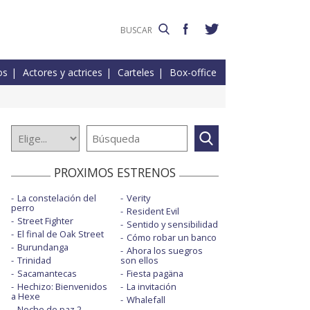
os
Actores y actrices
Carteles
Box-office
PROXIMOS ESTRENOS
La constelación del
Verity
perro
Resident Evil
Street Fighter
Sentido y sensibilidad
El final de Oak Street
Cómo robar un banco
Burundanga
Ahora los suegros
Trinidad
son ellos
Sacamantecas
Fiesta pagäna
Hechizo: Bienvenidos
La invitación
a Hexe
Whalefall
Noche de paz 2