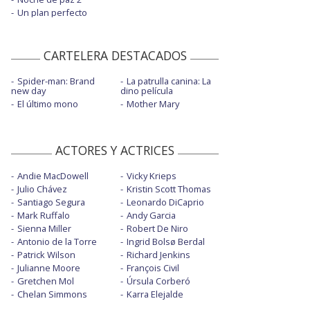
Un plan perfecto
CARTELERA DESTACADOS
Spider-man: Brand
La patrulla canina: La
new day
dino película
El último mono
Mother Mary
ACTORES Y ACTRICES
Andie MacDowell
Vicky Krieps
Julio Chávez
Kristin Scott Thomas
Santiago Segura
Leonardo DiCaprio
Mark Ruffalo
Andy Garcia
Sienna Miller
Robert De Niro
Antonio de la Torre
Ingrid Bolsø Berdal
Patrick Wilson
Richard Jenkins
Julianne Moore
François Civil
Gretchen Mol
Úrsula Corberó
Chelan Simmons
Karra Elejalde