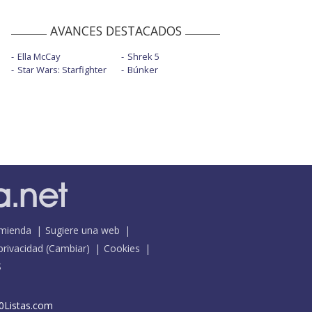
AVANCES DESTACADOS
Ella McCay
Shrek 5
Star Wars: Starfighter
Búnker
mienda
Sugiere una web
 privacidad
(
Cambiar
)
Cookies
S
0Listas.com