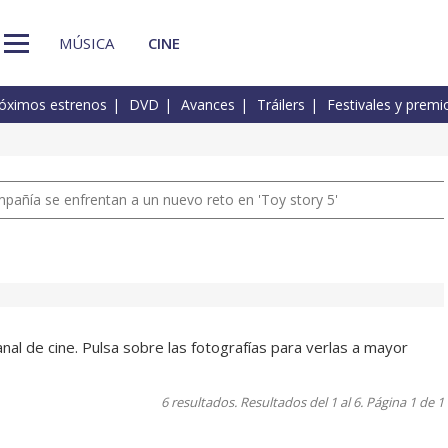
MÚSICA
CINE
óximos estrenos
DVD
Avances
Tráilers
Festivales y premi
pañía se enfrentan a un nuevo reto en 'Toy story 5'
nal de cine. Pulsa sobre las fotografías para verlas a mayor
6 resultados. Resultados del 1 al 6. Página 1 de 1