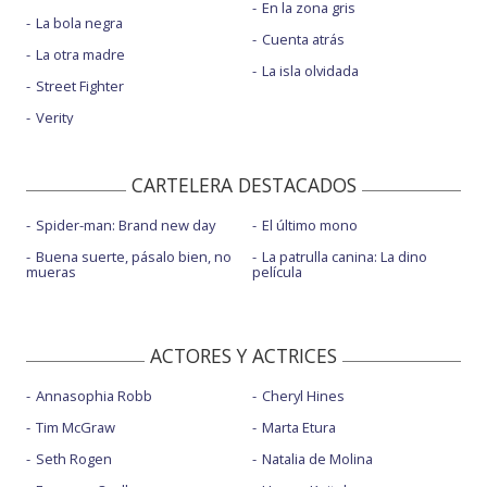
En la zona gris
La bola negra
Cuenta atrás
La otra madre
La isla olvidada
Street Fighter
Verity
CARTELERA DESTACADOS
Spider-man: Brand new day
El último mono
Buena suerte, pásalo bien, no
La patrulla canina: La dino
mueras
película
ACTORES Y ACTRICES
Annasophia Robb
Cheryl Hines
Tim McGraw
Marta Etura
Seth Rogen
Natalia de Molina