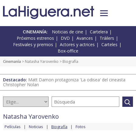
CINEMANÍA:
Noticias de cine
Cartelera
Próximos estrenos
DVD
Avances
Tráilers
Festivales y premios
Actores y actrices
Carteles
Box-office
Cinemanía
>
Natasha Yarovenko
> Biografía
Destacado:
Matt Damon protagoniza 'La odisea' del cineasta
Christopher Nolan
Natasha Yarovenko
Películas
Noticias
Biografía
Fotos