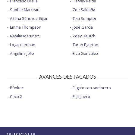
Francesc Orella
Harvey Keitel
Sophie Marceau
Zoe Saldaña
Aitana Sánchez-Gijón
Tika Sumpter
Emma Thompson
José Garcia
Natalie Martinez
Zoey Deutch
Logan Lerman
Taron Egerton
Angelina Jolie
Eiza González
AVANCES DESTACADOS
Búnker
El gato con sombrero
Coco 2
El jilguero
MUSICALIA