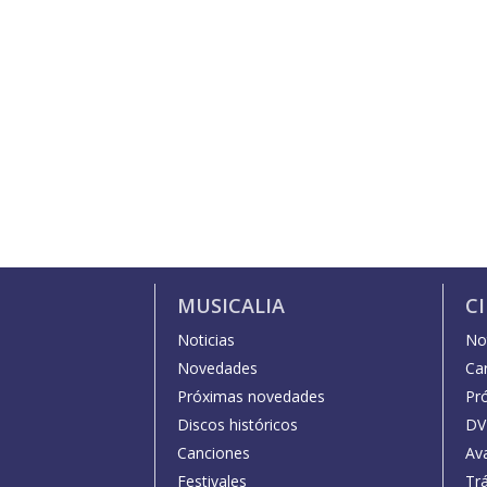
MUSICALIA
C
Noticias
Not
Novedades
Car
Próximas novedades
Pr
Discos históricos
DV
Canciones
Av
Festivales
Trá