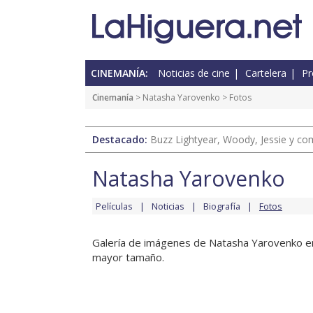
CINEMANÍA:
Noticias de cine
Cartelera
Pr
Cinemanía
>
Natasha Yarovenko
> Fotos
Destacado:
Buzz Lightyear, Woody, Jessie y com
Natasha Yarovenko
Películas
Noticias
Biografía
Fotos
Galería de imágenes de Natasha Yarovenko en e
mayor tamaño.