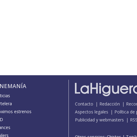
INEMANÍA
icias
telera
Contacto
Redacción
Reco
óximos estrenos
Aspectos legales
Política de
D
Publicidad y webmasters
RS
ances
ilers
Otros servicios:
Chistes
|
Top1