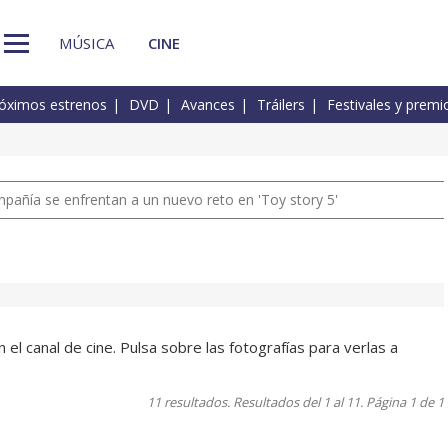
MÚSICA
CINE
óximos estrenos
DVD
Avances
Tráilers
Festivales y premi
pañía se enfrentan a un nuevo reto en 'Toy story 5'
l canal de cine. Pulsa sobre las fotografías para verlas a
11 resultados. Resultados del 1 al 11. Página 1 de 1