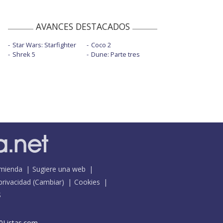
AVANCES DESTACADOS
Star Wars: Starfighter
Coco 2
Shrek 5
Dune: Parte tres
mienda
Sugiere una web
 privacidad
(
Cambiar
)
Cookies
S
0Listas.com