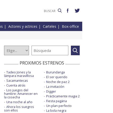
os
Actores y actrices
Carteles
Box-office
PROXIMOS ESTRENOS
Tadeo Jones y la
Burundanga
lámpara maravillosa
El ser querido
Sacamantecas
Noche de paz 2
Cuenta atrás
La invitación
Los juegos del
Digger
hambre: Amanecer en
Prácticamente magia 2
la cosecha
Fiesta pagäna
Una noche al año
Un plan perfecto
Ahora los suegros
son ellos
La bola negra