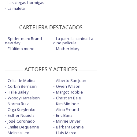
Las ciegas hormigas
La maleta
CARTELERA DESTACADOS
Spider-man: Brand
La patrulla canina: La
new day
dino película
El último mono
Mother Mary
ACTORES Y ACTRICES
Celia de Molina
Alberto San Juan
Corbin Bernsen
Owen Wilson
Halle Bailey
Margot Robbie
Woody Harrelson
Christian Bale
Norma Ruiz
Kim Min-hee
Olga Kurylenko
Alina Freund
Esther Nubiola
Eric Bana
José Coronado
Minnie Driver
Émilie Dequenne
Bárbara Lennie
Melissa Leo
Lluís Marco