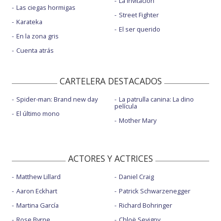
La invitación
Las ciegas hormigas
Street Fighter
Karateka
El ser querido
En la zona gris
Cuenta atrás
CARTELERA DESTACADOS
Spider-man: Brand new day
La patrulla canina: La dino
película
El último mono
Mother Mary
ACTORES Y ACTRICES
Matthew Lillard
Daniel Craig
Aaron Eckhart
Patrick Schwarzenegger
Martina García
Richard Bohringer
Rose Byrne
Chloë Sevigny