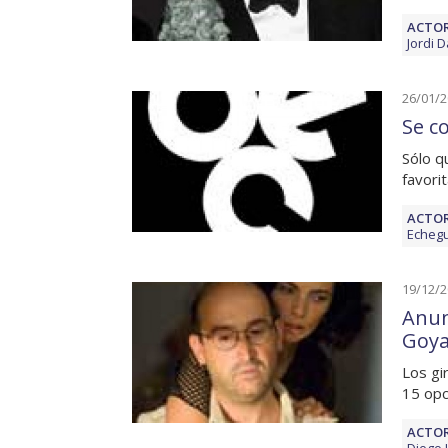
ACTOR
Jordi 
26/01/
Se c
Sólo q
favori
ACTOR
Echegu
19/12/
Anun
Goy
Los gi
15 opc
ACTOR