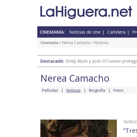
CINEMANÍA:
Noticias de cine
Cartelera
Pr
Cinemanía
>
Nerea Camacho
> Noticias
Destacado:
Emily Blunt y Josh O'Connor protagon
Nerea Camacho
Películas
Noticias
Biografía
Fotos
10/05/
"Tres