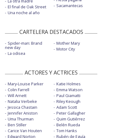
La otra madre
Sacamantecas
El final de Oak Street
Una noche al año
CARTELERA DESTACADOS
Spider-man: Brand
Mother Mary
new day
Motor City
La odisea
ACTORES Y ACTRICES
Mary-Louise Parker
Katie Holmes
Colin Farrell
Emma Watson
Will Arnett
Paul Giamatti
Natalia Verbeke
Riley Keough
Jessica Chastain
Adam Scott
Jennifer Aniston
Peter Gallagher
Uma Thurman
Quim Gutiérrez
Ben Stiller
Belén Rueda
Carice Van Houten
Tom Hanks
Edward Norton
Rubén de Eguía