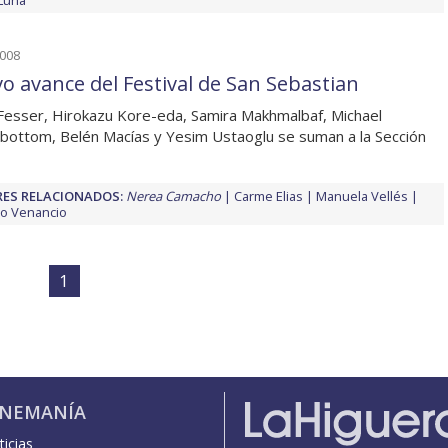
Luna
2008
o avance del Festival de San Sebastian
 Fesser, Hirokazu Kore-eda, Samira Makhmalbaf, Michael
bottom, Belén Macías y Yesim Ustaoglu se suman a la Sección
ES RELACIONADOS:
Nerea Camacho
Carme Elias
Manuela Vellés
o Venancio
1
INEMANÍA
icias