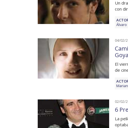
Un dra
con di
ACTOR
Álvaro
04/02/
Camin
Goy
El vie
de cin
ACTOR
Marian
02/02/
6 Pr
La pel
optab