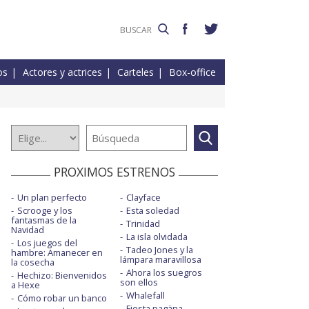
os
Actores y actrices
Carteles
Box-office
PROXIMOS ESTRENOS
Un plan perfecto
Clayface
Scrooge y los
Esta soledad
fantasmas de la
Trinidad
Navidad
La isla olvidada
Los juegos del
Tadeo Jones y la
hambre: Amanecer en
lámpara maravillosa
la cosecha
Ahora los suegros
Hechizo: Bienvenidos
son ellos
a Hexe
Whalefall
Cómo robar un banco
Fiesta pagäna