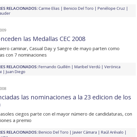
ES RELACIONADOS:
Carme Elias
Benicio Del Toro
Penélope Cruz
Dauder
2009
onceden las Medallas CEC 2008
uiero caminar, Casual Day y Sangre de mayo parten como
tas con 7 nominaciones
ES RELACIONADOS:
Fernando Guillén
Maribel Verdú
Verónica
i
Juan Diego
2008
ciadas las nominaciones a la 23 edicion de los
a
rasoles ciegos parte con el mayor número de candidaturas, con
iones a premio
ES RELACIONADOS:
Benicio Del Toro
Javier Cámara
Raúl Arévalo