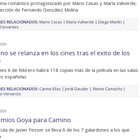
ma romántico protagonizado por Mario Casas y María Valverde;
rección de Fernando González Molina
ES RELACIONADOS:
Mario Casas
María Valverde
Diego Martín
 Cervantes
2009
o se relanza en los cines tras el exito de los
a
rnes 6 de febrero habrá 118 copias más de la película en las salas
es españolas
ES RELACIONADOS:
Carme Elias
Jordi Dauder
Nerea Camacho
o Venancio
2009
emios Goya para Camino
ícula de Javier Fesser se lleva 6 de los 7 galardones a los que
a