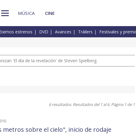
MÚSICA
CINE
óximos estrenos
DVD
Avances
Tráilers
Festivales y premi
izan 'El día de la revelación' de Steven Spielberg
6 resultados. Resultados del 1 al 6. Página 1 de 1
2010
 metros sobre el cielo", inicio de rodaje