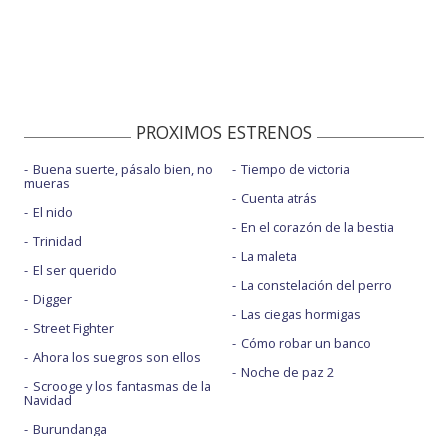
PROXIMOS ESTRENOS
Buena suerte, pásalo bien, no
Tiempo de victoria
mueras
Cuenta atrás
El nido
En el corazón de la bestia
Trinidad
La maleta
El ser querido
La constelación del perro
Digger
Las ciegas hormigas
Street Fighter
Cómo robar un banco
Ahora los suegros son ellos
Noche de paz 2
Scrooge y los fantasmas de la
Navidad
Burundanga