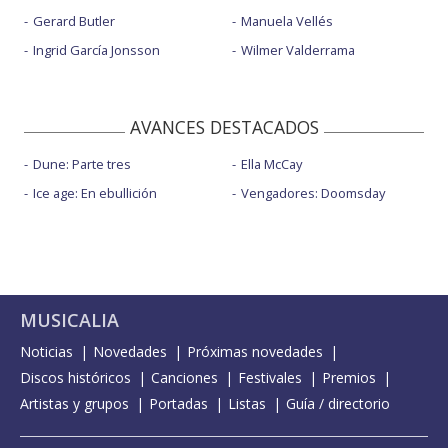
Gerard Butler
Manuela Vellés
Ingrid García Jonsson
Wilmer Valderrama
AVANCES DESTACADOS
Dune: Parte tres
Ella McCay
Ice age: En ebullición
Vengadores: Doomsday
MUSICALIA
Noticias
Novedades
Próximas novedades
Discos históricos
Canciones
Festivales
Premios
Artistas y grupos
Portadas
Listas
Guía / directorio