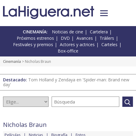
CINEMANÍA:
Noticias de cine
Cartelera
Próximos estrenos
DVD
Avances
Tráilers
Festivales y premios
Actores y actrices
Carteles
Box-office
Cinemanía
> Nicholas Braun
Destacado:
Tom Holland y Zendaya en 'Spider-man: Brand new
day'
Nicholas Braun
Películas
Noticias
Biografía
Fotos