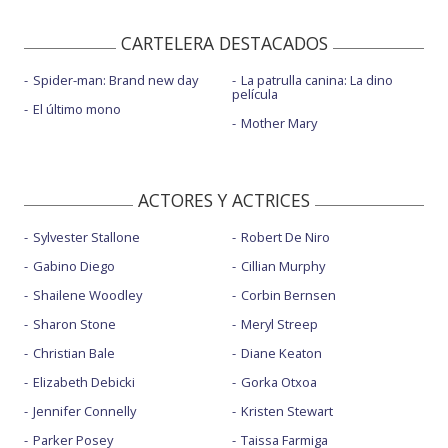
CARTELERA DESTACADOS
Spider-man: Brand new day
La patrulla canina: La dino
película
El último mono
Mother Mary
ACTORES Y ACTRICES
Sylvester Stallone
Robert De Niro
Gabino Diego
Cillian Murphy
Shailene Woodley
Corbin Bernsen
Sharon Stone
Meryl Streep
Christian Bale
Diane Keaton
Elizabeth Debicki
Gorka Otxoa
Jennifer Connelly
Kristen Stewart
Parker Posey
Taissa Farmiga