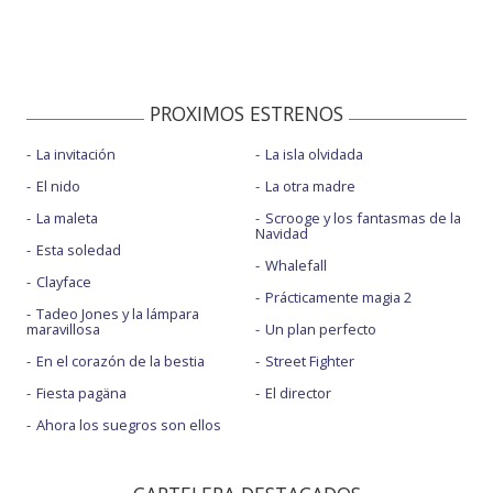
PROXIMOS ESTRENOS
La invitación
La isla olvidada
El nido
La otra madre
La maleta
Scrooge y los fantasmas de la
Navidad
Esta soledad
Whalefall
Clayface
Prácticamente magia 2
Tadeo Jones y la lámpara
maravillosa
Un plan perfecto
En el corazón de la bestia
Street Fighter
Fiesta pagäna
El director
Ahora los suegros son ellos