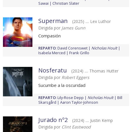
Sawai
Christian Slater
Superman
(2025) .... Lex Luthor
Dirigida por
James Gunn
Compasión
REPARTO
:
David Corenswet
Nicholas Hoult
Isabela Merced
Frank Grillo
Nosferatu
(2024) .... Thomas Hutter
Dirigida por
Robert Eggers
Sucumbe a la oscuridad
REPARTO
:
Lily-Rose Depp
Nicholas Hoult
Bill
Skarsgård
Aaron Taylor-Johnson
Jurado nº2
(2024) .... Justin Kemp
Dirigida por
Clint Eastwood