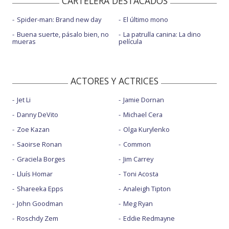
CARTELERA DESTACADOS
Spider-man: Brand new day
El último mono
Buena suerte, pásalo bien, no
La patrulla canina: La dino
mueras
película
ACTORES Y ACTRICES
Jet Li
Jamie Dornan
Danny DeVito
Michael Cera
Zoe Kazan
Olga Kurylenko
Saoirse Ronan
Common
Graciela Borges
Jim Carrey
Lluís Homar
Toni Acosta
Shareeka Epps
Analeigh Tipton
John Goodman
Meg Ryan
Roschdy Zem
Eddie Redmayne