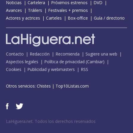
Noticias
Cartelera
Próximos estrenos
DVD
Avances
Tráilers
Festivales + premios
Actores y actrices
Carteles
Box-office
Guía / directorio
Contacto
Redacción
Recomienda
Sugiere una web
Aspectos legales
Política de privacidad
(
Cambiar
)
Cookies
Publicidad y webmasters
RSS
Otros servicios:
Chistes
|
Top10Listas.com
LaHiguera.net. Todos los derechos reservados