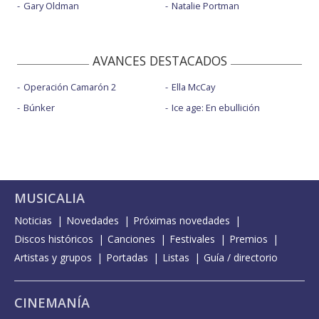
Gary Oldman
Natalie Portman
AVANCES DESTACADOS
Operación Camarón 2
Ella McCay
Búnker
Ice age: En ebullición
MUSICALIA
Noticias
Novedades
Próximas novedades
Discos históricos
Canciones
Festivales
Premios
Artistas y grupos
Portadas
Listas
Guía / directorio
CINEMANÍA