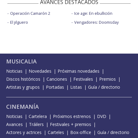
AVANCES DESTACADOS
Operación Camarón 2
Ice age: En ebullición
El jilguero
Vengadores: Doomsday
MUSICALIA
Noticias
Novedades
Próximas novedades
Discos históricos
Canciones
Festivales
Premios
Artistas y grupos
Portadas
Listas
Guía / directorio
CINEMANÍA
Noticias
Cartelera
Próximos estrenos
DVD
Avances
Tráilers
Festivales + premios
Actores y actrices
Carteles
Box-office
Guía / directorio