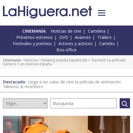
CINEMANÍA:
Noticias de cine
Cartelera
Próximos estrenos
DVD
Avances
Tráilers
Festivales y premios
Actores y actrices
Carteles
Box-office
Cinemanía
>
Noticias
>
Ranking taquilla España
(
N
) > 'Garfield: La película'
número 1 en cines en España
Destacado:
Llega a las salas de cine la película de animación
'Minions & monsters'