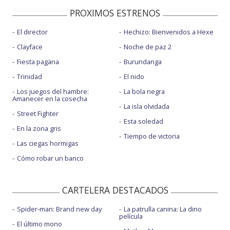
PROXIMOS ESTRENOS
El director
Hechizo: Bienvenidos a Hexe
Clayface
Noche de paz 2
Fiesta pagäna
Burundanga
Trinidad
El nido
Los juegos del hambre:
La bola negra
Amanecer en la cosecha
La isla olvidada
Street Fighter
Esta soledad
En la zona gris
Tiempo de victoria
Las ciegas hormigas
Cómo robar un banco
CARTELERA DESTACADOS
Spider-man: Brand new day
La patrulla canina: La dino
película
El último mono