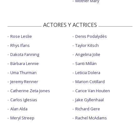
Mother Mary
ACTORES Y ACTRICES
Rose Leslie
Denis Podalydès
Rhys Ifans
Taylor Kitsch
Dakota Fanning
Angelina Jolie
Bárbara Lennie
Santi Millán
Uma Thurman
Leticia Dolera
Jeremy Renner
Marion Cotillard
Catherine Zeta-Jones
Carice Van Houten
Carlos Iglesias
Jake Gyllenhaal
Alan Alda
Richard Gere
Meryl Streep
Rachel McAdams