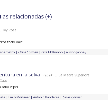
las relacionadas (
+
)
... Ivy Rose
erra todo vale
mberbatch
Olivia Colman
Kate McKinnon
Allison Janney
ntura en la selva
(2024) .... La Madre Superiora
lson
a muy lejos
ille
Emily Mortimer
Antonio Banderas
Olivia Colman