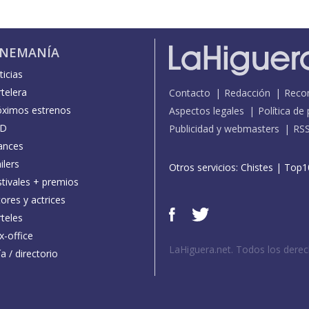
INEMANÍA
icias
telera
Contacto
Redacción
Reco
óximos estrenos
Aspectos legales
Política de
D
Publicidad y webmasters
RS
ances
ilers
Otros servicios:
Chistes
|
Top1
stivales + premios
ores y actrices
teles
x-office
LaHiguera.net. Todos los dere
a / directorio