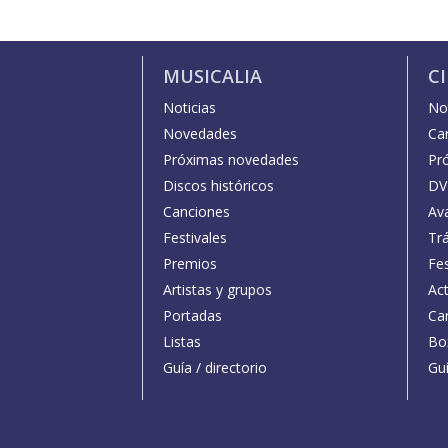
MUSICALIA
C
Noticias
Not
Novedades
Car
Próximas novedades
Pr
Discos históricos
DV
Canciones
Av
Festivales
Trá
Premios
Fe
Artistas y grupos
Act
Portadas
Car
Listas
Bo
Guía / directorio
Guí