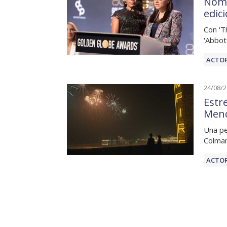
Nomi
edic
Con 'T
'Abbot
ACTOR
24/08/
Estre
Men
Una pe
Colman
ACTOR