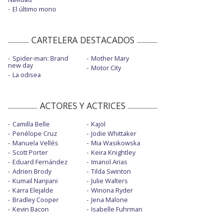
El último mono
CARTELERA DESTACADOS
Spider-man: Brand
Mother Mary
new day
Motor City
La odisea
ACTORES Y ACTRICES
Camilla Belle
Kajol
Penélope Cruz
Jodie Whittaker
Manuela Vellés
Mia Wasikowska
Scott Porter
Keira Knightley
Eduard Fernández
Imanol Arias
Adrien Brody
Tilda Swinton
Kumail Nanjiani
Julie Walters
Karra Elejalde
Winona Ryder
Bradley Cooper
Jena Malone
Kevin Bacon
Isabelle Fuhrman