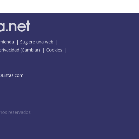
mienda
Sugiere una web
 privacidad
(
Cambiar
)
Cookies
S
0Listas.com
chos reservados