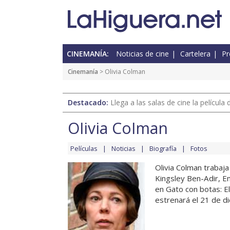
CINEMANÍA:
Noticias de cine
Cartelera
Pr
Cinemanía
> Olivia Colman
Destacado:
Llega a las salas de cine la películ
Olivia Colman
Películas
Noticias
Biografía
Fotos
Olivia Colman trabaja
Kingsley Ben-Adir, E
en Gato con botas: E
estrenará el 21 de di