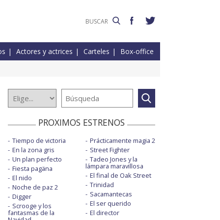
os
Actores y actrices
Carteles
Box-office
PROXIMOS ESTRENOS
Tiempo de victoria
Prácticamente magia 2
En la zona gris
Street Fighter
Un plan perfecto
Tadeo Jones y la
lámpara maravillosa
Fiesta pagäna
El final de Oak Street
El nido
Trinidad
Noche de paz 2
Sacamantecas
Digger
El ser querido
Scrooge y los
fantasmas de la
El director
Navidad