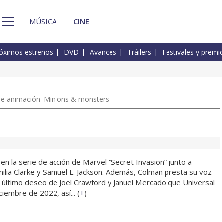
MÚSICA
CINE
óximos estrenos
DVD
Avances
Tráilers
Festivales y premi
a de animación 'Minions & monsters'
 en la serie de acción de Marvel “Secret Invasion” junto a
milia Clarke y Samuel L. Jackson. Además, Colman presta su voz
l último deseo de Joel Crawford y Januel Mercado que Universal
ciembre de 2022, así... (
+
)