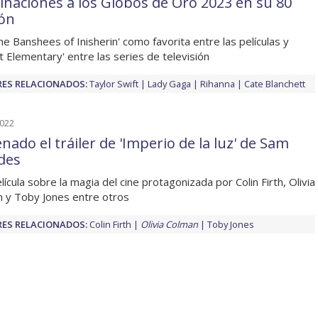
naciones a los Globos de Oro 2023 en su 80
ión
he Banshees of Inisherin' como favorita entre las películas y
t Elementary' entre las series de televisión
ES RELACIONADOS:
Taylor Swift
Lady Gaga
Rihanna
Cate Blanchett
2022
nado el tráiler de 'Imperio de la luz' de Sam
des
lícula sobre la magia del cine protagonizada por Colin Firth, Olivia
 y Toby Jones entre otros
ES RELACIONADOS:
Colin Firth
Olivia Colman
Toby Jones