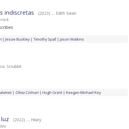
s indiscretas
(2023) .... Edith Swan
rock
scribes
n
Jessie Buckley
Timothy Spall
Jason Watkins
 Sra. Scrubbit
alamet
Olivia Colman
Hugh Grant
Keegan-Michael Key
 luz
(2022) .... Hilary
des