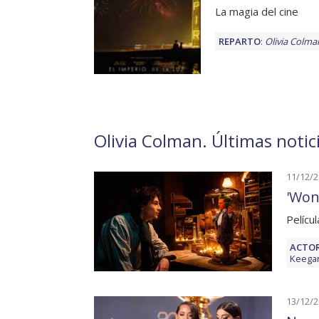
La magia del cine
REPARTO
:
Olivia Colma
Olivia Colman. Últimas notici
11/12/
'Won
Pelícu
ACTOR
Keegan
13/12/