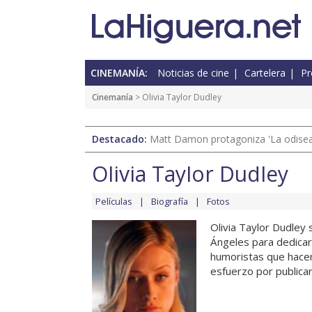
CINEMANÍA:
Noticias de cine
Cartelera
Pr
Cinemanía
> Olivia Taylor Dudley
Destacado:
Matt Damon protagoniza 'La odisea'
Olivia Taylor Dudley
Películas
Biografía
Fotos
Olivia Taylor Dudley 
Ángeles para dedicars
humoristas que hacen
esfuerzo por publicar, 