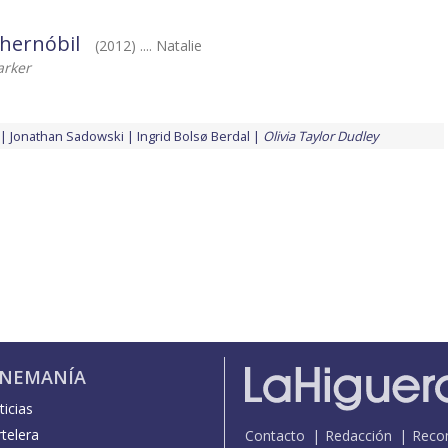
hernóbil
(2012) .... Natalie
arker
Jonathan Sadowski
Ingrid Bolsø Berdal
Olivia Taylor Dudley
INEMANÍA
icias
telera
Contacto
Redacción
Reco