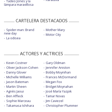
Tadeo Jones y la
lámpara maravillosa
CARTELERA DESTACADOS
Spider-man: Brand
Mother Mary
new day
Motor City
La odisea
ACTORES Y ACTRICES
Kevin Costner
Gary Oldman
Oliver Jackson-Cohen
Jennifer Aniston
Danny Glover
Bobby Moynihan
Michelle Williams
Frances McDormand
Jason Bateman
Megan Fox
Martin Sheen
Bridget Moynahan
Agnès Jaoui
José María Yazpik
Ben Affleck
Tamar Novas
Sophie Marceau
Jim Caviezel
Takamasa Ishihara
Christopher Plummer