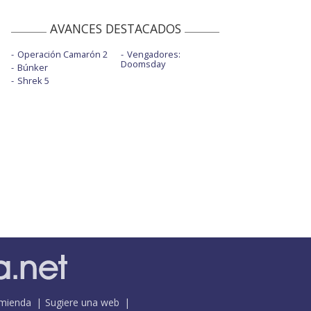
AVANCES DESTACADOS
Operación Camarón 2
Vengadores:
Doomsday
Búnker
Shrek 5
mienda
Sugiere una web