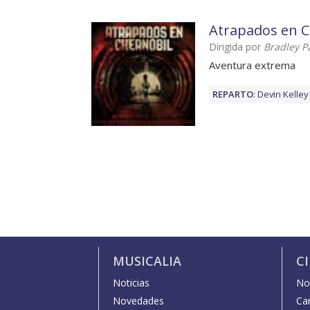
Atrapados en C
Dirigida por
Bradley P
Aventura extrema
REPARTO
:
Devin Kelley
MUSICALIA
C
Noticias
Not
Novedades
Car