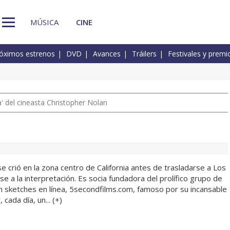
MÚSICA
CINE
óximos estrenos
DVD
Avances
Tráilers
Festivales y premi
 del cineasta Christopher Nolan
se crió en la zona centro de California antes de trasladarse a Los
e a la interpretación. Es socia fundadora del prolífico grupo de
 sketches en línea, 5secondfilms.com, famoso por su incansable
cada día, un... (
+
)