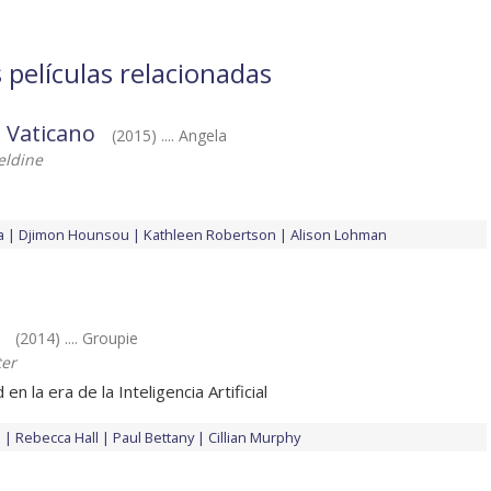
 películas relacionadas
 Vaticano
(2015) .... Angela
eldine
a
Djimon Hounsou
Kathleen Robertson
Alison Lohman
(2014) .... Groupie
ter
en la era de la Inteligencia Artificial
p
Rebecca Hall
Paul Bettany
Cillian Murphy