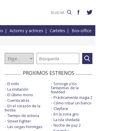
os
Actores y actrices
Carteles
Box-office
PROXIMOS ESTRENOS
El nido
Scrooge y los
fantasmas de la
La invitación
Navidad
El último mono
Prácticamente magia 2
Cuenta atrás
Cómo robar un banco
En el corazón de la
Clayface
bestia
En la zona gris
Tiempo de victoria
La isla olvidada
Street Fighter
Noche de paz 2
Las ciegas hormigas
Karateka