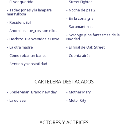
El ser querido
Street Fighter
Tadeo Jones y la lámpara
Noche de paz 2
maravillosa
En la zona gris
Resident Evil
Sacamantecas
Ahora los suegros son ellos
Scrooge y los fantasmas de la
Hechizo: Bienvenidos a Hexe
Navidad
La otra madre
El final de Oak Street
Cómo robar un banco
Cuenta atrás
Sentido y sensibilidad
CARTELERA DESTACADOS
Spider-man: Brand new day
Mother Mary
La odisea
Motor City
ACTORES Y ACTRICES