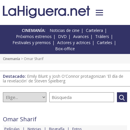
CINEMANÍA:
Noticias de cine
Cartelera
Próximos estrenos
DVD
Avances
Tráilers
Festivales y premios
Actores y actrices
Carteles
Box-office
Cinemanía
> Omar Sharif
Destacado:
Emily Blunt y Josh O'Connor protagonizan 'El día de
la revelación' de Steven Spielberg
Omar Sharif
Películas
Noticias
Biografía
Fotos