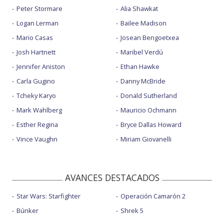
Peter Stormare
Alia Shawkat
Logan Lerman
Bailee Madison
Mario Casas
Josean Bengoetxea
Josh Hartnett
Maribel Verdú
Jennifer Aniston
Ethan Hawke
Carla Gugino
Danny McBride
Tcheky Karyo
Donald Sutherland
Mark Wahlberg
Mauricio Ochmann
Esther Regina
Bryce Dallas Howard
Vince Vaughn
Miriam Giovanelli
AVANCES DESTACADOS
Star Wars: Starfighter
Operación Camarón 2
Búnker
Shrek 5