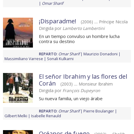
Omar Sharif
¡Disparadme!
(2006) .... Príncipe Nicola
Dirigida por
Lamberto Lambertini
En un tiempo convulso un hombre lucha
contra su destino
REPARTO
:
Omar Sharif
Maurizio Donadoni
Massimiliano Varrese
Sonali Kulkarni
El señor Ibrahim y las flores del
Corán
(2003) .... Monsieur Ibrahim
Dirigida por
François Dupeyron
Su nueva familia, un viejo árabe
REPARTO
:
Omar Sharif
Pierre Boulanger
Gilbert Melki
Isabelle Renauld
Océanos de fuego