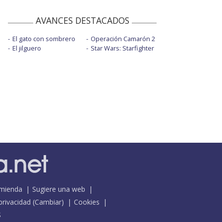
AVANCES DESTACADOS
El gato con sombrero
Operación Camarón 2
El jilguero
Star Wars: Starfighter
mienda
Sugiere una web
 privacidad
(
Cambiar
)
Cookies
S