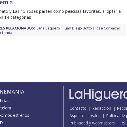
emia
anato y Las 13 rosas parten como películas favoritas, al optar al
n 14 categorías
ES RELACIONADOS:
Ivana Baquero
Juan Diego Botto
José Corbacho
o Landa
INEMANÍA
icias
telera
Contacto
Redacción
Reco
óximos estrenos
Aspectos legales
Política de
D
Publicidad y webmasters
RS