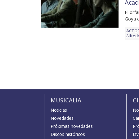
Acad
El orf
Goya e
ACTOR
Alfred
MUSICALIA
C
Noticias
Not
Novedades
Car
Próximas novedades
Pr
Discos históricos
DV