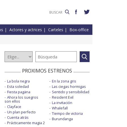
os
Actores y actrices
Carteles
Box-office
PROXIMOS ESTRENOS
La bola negra
En la zona gris
Esta soledad
Las ciegas hormigas
Fiesta pagäna
Sentido y sensibilidad
Ahora los suegros
Resident Evil
son ellos
La invitación
Clayface
Whalefall
Un plan perfecto
Tiempo de victoria
Cuenta atrás
Burundanga
Prácticamente magia 2