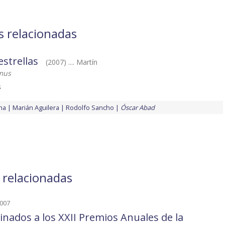
s relacionadas
estrellas
(2007) .... Martín
mus
s
na
Marián Aguilera
Rodolfo Sancho
Óscar Abad
 relacionadas
2007
nados a los XXII Premios Anuales de la