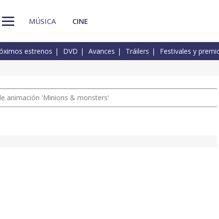
MÚSICA
CINE
óximos estrenos
DVD
Avances
Tráilers
Festivales y premi
a de animación 'Minions & monsters'