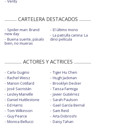
Verity
CARTELERA DESTACADOS
Spider-man: Brand
El último mono
new day
La patrulla canina: La
Buena suerte, pásalo
dino película
bien, no mueras
ACTORES Y ACTRICES
Carla Gugino
Tiger Hu Chen
Rachel Weisz
Hugh Jackman
Marion Cotillard
Brooklyn Decker
José Sacristán
Taissa Farmiga
Lesley Manville
Javier Gutiérrez
Daniel Huttlestone
Sarah Paulson
Ed Harris
Gael García Bernal
Tom Wilkinson
Sam Reid
Guy Pearce
Arta Dobroshi
Monica Bellucci
Daisy Tahan