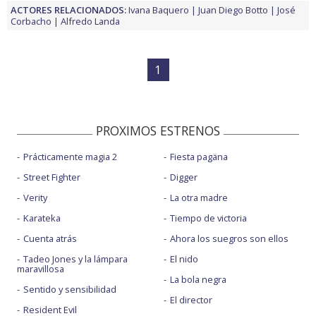
ACTORES RELACIONADOS:
Ivana Baquero
Juan Diego Botto
José
Corbacho
Alfredo Landa
1
PROXIMOS ESTRENOS
Prácticamente magia 2
Fiesta pagäna
Street Fighter
Digger
Verity
La otra madre
Karateka
Tiempo de victoria
Cuenta atrás
Ahora los suegros son ellos
Tadeo Jones y la lámpara
El nido
maravillosa
La bola negra
Sentido y sensibilidad
El director
Resident Evil