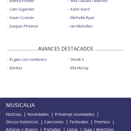
Blanca Portillo
Ana Claudia Talancón
Cam Gigandet
Karin Viard
Kevin Costner
Michelle Ryan
Joaquin Phoenix
Ian McKellen
AVANCES DESTACADOS
El gato con sombrero
Shrek 5
Búnker
Ella McCay
MUSICALIA
Noticias
Novedades
Próximas novedades
Discos históricos
Canciones
Festivales
Premios
Artistas y grupos
Portadas
Listas
Guía / directorio