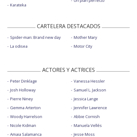
Un plan perfecto
Karateka
CARTELERA DESTACADOS
Spider-man: Brand new day
Mother Mary
La odisea
Motor City
ACTORES Y ACTRICES
Peter Dinklage
Vanessa Hessler
Josh Holloway
Samuel L. Jackson
Pierre Niney
Jessica Lange
Gemma Arterton
Jennifer Lawrence
Woody Harrelson
Abbie Cornish
Nicole Kidman
Manuela Vellés
Amaia Salamanca
Jesse Moss