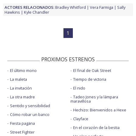
ACTORES RELACIONADOS:
Bradley Whitford
Vera Farmiga
Sally
Hawkins
Kyle Chandler
1
PROXIMOS ESTRENOS
El último mono
El final de Oak Street
La maleta
Tiempo de victoria
La invitación
El nido
La otra madre
Tadeo Jones y la lámpara
maravillosa
Sentido y sensibilidad
Hechizo: Bienvenidos a Hexe
Cómo robar un banco
Clayface
Fiesta pagäna
En el corazón de la bestia
Street Fighter