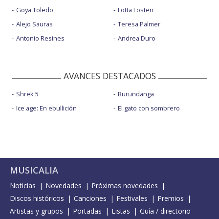
Goya Toledo
Lotta Losten
Alejo Sauras
Teresa Palmer
Antonio Resines
Andrea Duro
AVANCES DESTACADOS
Shrek 5
Burundanga
Ice age: En ebullición
El gato con sombrero
MUSICALIA
Noticias
Novedades
Próximas novedades
Discos históricos
Canciones
Festivales
Premios
Artistas y grupos
Portadas
Listas
Guía / directorio