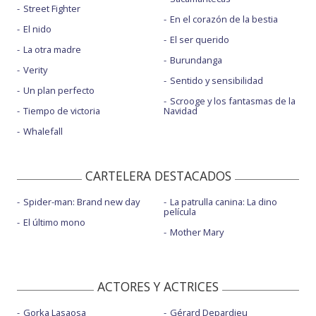
Street Fighter
En el corazón de la bestia
El nido
El ser querido
La otra madre
Burundanga
Verity
Sentido y sensibilidad
Un plan perfecto
Scrooge y los fantasmas de la
Tiempo de victoria
Navidad
Whalefall
CARTELERA DESTACADOS
Spider-man: Brand new day
La patrulla canina: La dino
película
El último mono
Mother Mary
ACTORES Y ACTRICES
Gorka Lasaosa
Gérard Depardieu