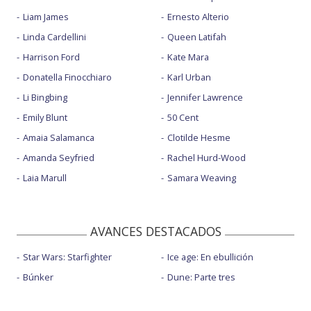
Liam James
Ernesto Alterio
Linda Cardellini
Queen Latifah
Harrison Ford
Kate Mara
Donatella Finocchiaro
Karl Urban
Li Bingbing
Jennifer Lawrence
Emily Blunt
50 Cent
Amaia Salamanca
Clotilde Hesme
Amanda Seyfried
Rachel Hurd-Wood
Laia Marull
Samara Weaving
AVANCES DESTACADOS
Star Wars: Starfighter
Ice age: En ebullición
Búnker
Dune: Parte tres