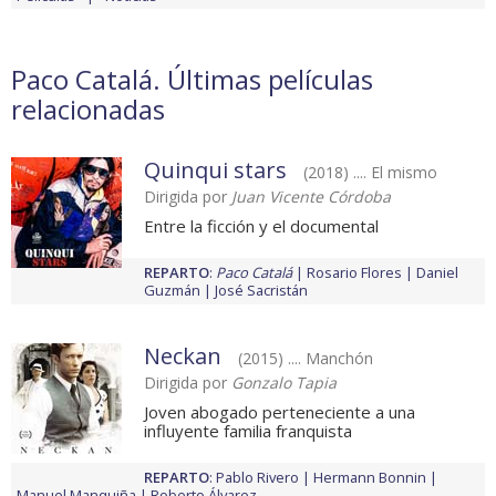
Paco Catalá. Últimas películas
relacionadas
Quinqui stars
(2018) .... El mismo
Dirigida por
Juan Vicente Córdoba
Entre la ficción y el documental
REPARTO
:
Paco Catalá
Rosario Flores
Daniel
Guzmán
José Sacristán
Neckan
(2015) .... Manchón
Dirigida por
Gonzalo Tapia
Joven abogado perteneciente a una
influyente familia franquista
REPARTO
:
Pablo Rivero
Hermann Bonnin
Manuel Manquiña
Roberto Álvarez