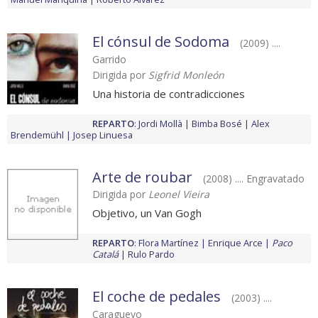
El cónsul de Sodoma
(2009) ....
Garrido
Dirigida por
Sigfrid Monleón
Una historia de contradicciones
REPARTO
:
Jordi Mollà
Bimba Bosé
Alex
Brendemühl
Josep Linuesa
Arte de roubar
(2008) .... Engravatado
Dirigida por
Leonel Vieira
Objetivo, un Van Gogh
REPARTO
:
Flora Martínez
Enrique Arce
Paco
Catalá
Rulo Pardo
El coche de pedales
(2003) ....
Caraguevo