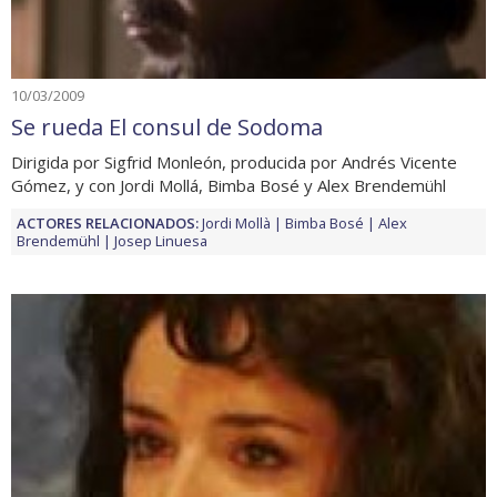
10/03/2009
Se rueda El consul de Sodoma
Dirigida por Sigfrid Monleón, producida por Andrés Vicente
Gómez, y con Jordi Mollá, Bimba Bosé y Alex Brendemühl
ACTORES RELACIONADOS:
Jordi Mollà
Bimba Bosé
Alex
Brendemühl
Josep Linuesa