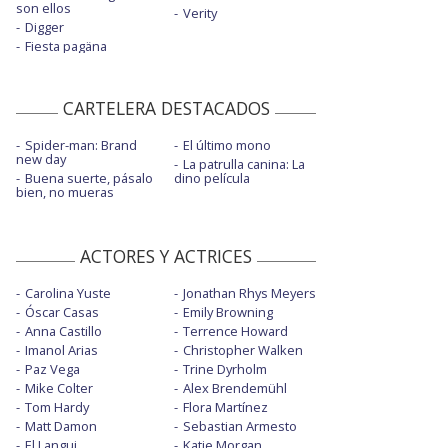
son ellos
Verity
Digger
Fiesta pagäna
CARTELERA DESTACADOS
Spider-man: Brand
El último mono
new day
La patrulla canina: La
Buena suerte, pásalo
dino película
bien, no mueras
ACTORES Y ACTRICES
Carolina Yuste
Jonathan Rhys Meyers
Óscar Casas
Emily Browning
Anna Castillo
Terrence Howard
Imanol Arias
Christopher Walken
Paz Vega
Trine Dyrholm
Mike Colter
Alex Brendemühl
Tom Hardy
Flora Martínez
Matt Damon
Sebastian Armesto
El Langui
Katie Morgan