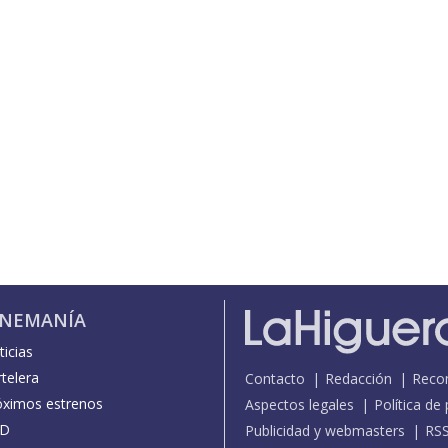
INEMANÍA
icias
telera
Contacto
Redacción
Reco
óximos estrenos
Aspectos legales
Política de
D
Publicidad y webmasters
RS