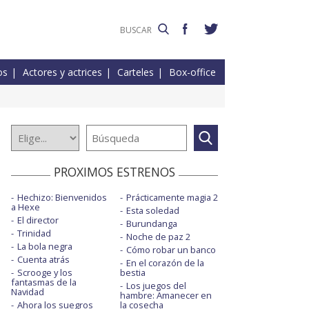
os
Actores y actrices
Carteles
Box-office
PROXIMOS ESTRENOS
Hechizo: Bienvenidos
Prácticamente magia 2
a Hexe
Esta soledad
El director
Burundanga
Trinidad
Noche de paz 2
La bola negra
Cómo robar un banco
Cuenta atrás
En el corazón de la
Scrooge y los
bestia
fantasmas de la
Los juegos del
Navidad
hambre: Amanecer en
Ahora los suegros
la cosecha