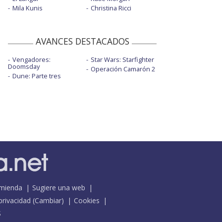
Mila Kunis
Christina Ricci
AVANCES DESTACADOS
Vengadores:
Star Wars: Starfighter
Doomsday
Operación Camarón 2
Dune: Parte tres
mienda
Sugiere una web
 privacidad
(
Cambiar
)
Cookies
S