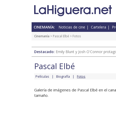
CINEMANÍA:
Noticias de cine
Cartelera
Pr
Cinemanía
>
Pascal Elbé
> Fotos
Destacado:
Emily Blunt y Josh O'Connor protagon
Pascal Elbé
Películas
Biografía
Fotos
Galería de imágenes de Pascal Elbé en el canal
tamaño.