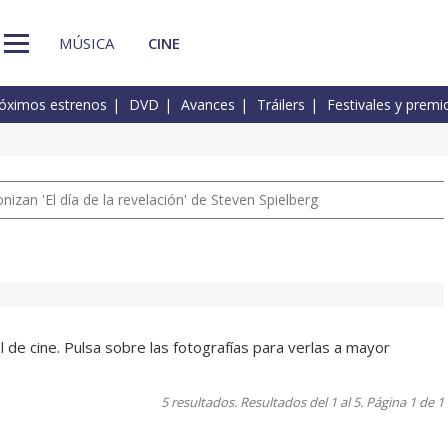
MÚSICA
CINE
óximos estrenos
DVD
Avances
Tráilers
Festivales y premi
izan 'El día de la revelación' de Steven Spielberg
 de cine. Pulsa sobre las fotografías para verlas a mayor
5 resultados. Resultados del 1 al 5. Página 1 de 1