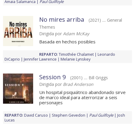
Amaia Salamanca
Paul Guilfoyle
No mires arriba
(2021) .... General
Themes
Dirigida por
Adam McKay
Basada en hechos posibles
REPARTO
:
Timothée Chalamet
Leonardo
DiCaprio
Jennifer Lawrence
Melanie Lynskey
Session 9
(2001) .... Bill Griggs
Dirigida por
Brad Anderson
Un hospital psiquiátrico abandonado sirve
de marco ideal para aterrorizar a seis
personajes
REPARTO
:
David Caruso
Stephen Gevedon
Paul Guilfoyle
Josh
Lucas