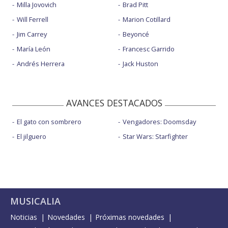
Milla Jovovich
Brad Pitt
Will Ferrell
Marion Cotillard
Jim Carrey
Beyoncé
María León
Francesc Garrido
Andrés Herrera
Jack Huston
AVANCES DESTACADOS
El gato con sombrero
Vengadores: Doomsday
El jilguero
Star Wars: Starfighter
MUSICALIA
Noticias
Novedades
Próximas novedades