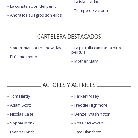
La isla olvidada
La constelación del perro
Tiempo de victoria
Ahora los suegros son ellos
CARTELERA DESTACADOS
Spider-man: Brand new day
La patrulla canina: La dino
película
El último mono
Mother Mary
ACTORES Y ACTRICES
Tom Hardy
Parker Posey
Adam Scott
Freddie Highmore
Nicolas Cage
Denzel Washington
Sophie Monk
Rose McGowan
Evanna Lynch
Cate Blanchett