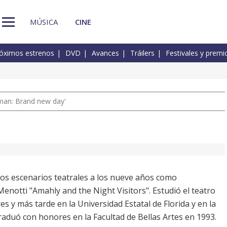
MÚSICA
CINE
óximos estrenos
DVD
Avances
Tráilers
Festivales y premi
man: Brand new day'
os escenarios teatrales a los nueve años como
enotti "Amahly and the Night Visitors". Estudió el teatro
 y más tarde en la Universidad Estatal de Florida y en la
raduó con honores en la Facultad de Bellas Artes en 1993.