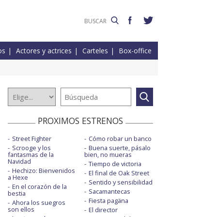
os
Actores y actrices
Carteles
Box-office
PROXIMOS ESTRENOS
Street Fighter
Cómo robar un banco
Scrooge y los
Buena suerte, pásalo
fantasmas de la
bien, no mueras
Navidad
Tiempo de victoria
Hechizo: Bienvenidos
El final de Oak Street
a Hexe
Sentido y sensibilidad
En el corazón de la
Sacamantecas
bestia
Fiesta pagäna
Ahora los suegros
son ellos
El director