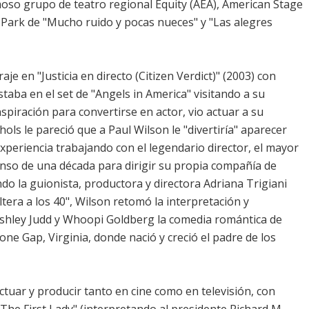
so grupo de teatro regional Equity (AEA), American Stage
 Park de "Mucho ruido y pocas nueces" y "Las alegres
e en "Justicia en directo (Citizen Verdict)" (2003) con
aba en el set de "Angels in America" visitando a su
spiración para convertirse en actor, vio actuar a su
ols le pareció que a Paul Wilson le "divertiría" aparecer
periencia trabajando con el legendario director, el mayor
so de una década para dirigir su propia compañía de
ndo la guionista, productora y directora Adriana Trigiani
oltera a los 40", Wilson retomó la interpretación y
shley Judd y Whoopi Goldberg la comedia romántica de
one Gap, Virginia, donde nació y creció el padre de los
tuar y producir tanto en cine como en televisión, con