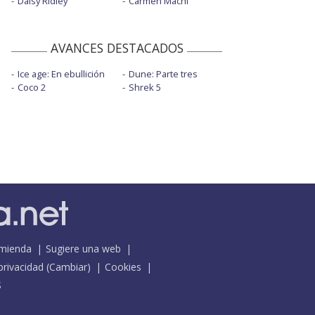
Daisy Ridley
Carmen Machi
AVANCES DESTACADOS
Ice age: En ebullición
Dune: Parte tres
Coco 2
Shrek 5
mienda
Sugiere una web
 privacidad
(
Cambiar
)
Cookies
S