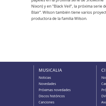
papeles en la próxima serie de Showtime "
Nixon) y en "Black Veil", la próxima serie d
Blair". Wilson también tiene varios proyec
productora de la familia Wilson.
MUSICALIA
C
Noticias
Not
Novedades
Car
Próximas novedades
Pr
Discos históricos
DV
Canciones
Av