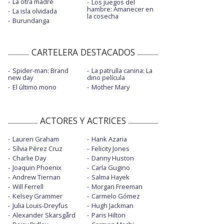
La otra madre
Los juegos del
hambre: Amanecer en
La isla olvidada
la cosecha
Burundanga
CARTELERA DESTACADOS
Spider-man: Brand
La patrulla canina: La
new day
dino película
El último mono
Mother Mary
ACTORES Y ACTRICES
Lauren Graham
Hank Azaria
Sílvia Pérez Cruz
Felicity Jones
Charlie Day
Danny Huston
Joaquin Phoenix
Carla Gugino
Andrew Tiernan
Salma Hayek
Will Ferrell
Morgan Freeman
Kelsey Grammer
Carmelo Gómez
Julia Louis-Dreyfus
Hugh Jackman
Alexander Skarsgård
Paris Hilton