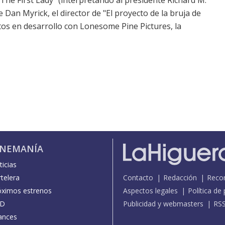
The First Lady" (interpretando al presidente Richard M.
e Dan Myrick, el director de "El proyecto de la bruja de
tos en desarrollo con Lonesome Pine Pictures, la
INEMANÍA
icias
telera
Contacto
Redacción
Reco
óximos estrenos
Aspectos legales
Política de
D
Publicidad y webmasters
RS
ances