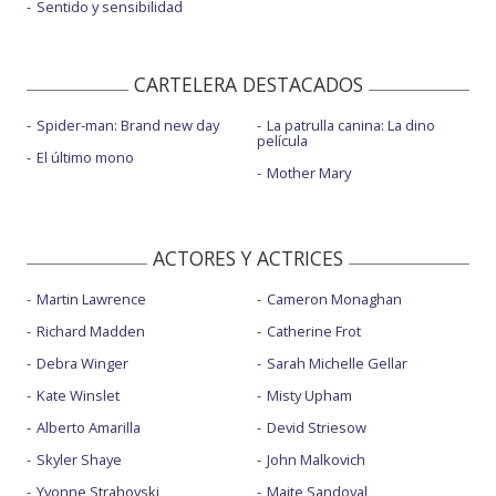
Sentido y sensibilidad
CARTELERA DESTACADOS
Spider-man: Brand new day
La patrulla canina: La dino
película
El último mono
Mother Mary
ACTORES Y ACTRICES
Martin Lawrence
Cameron Monaghan
Richard Madden
Catherine Frot
Debra Winger
Sarah Michelle Gellar
Kate Winslet
Misty Upham
Alberto Amarilla
Devid Striesow
Skyler Shaye
John Malkovich
Yvonne Strahovski
Maite Sandoval