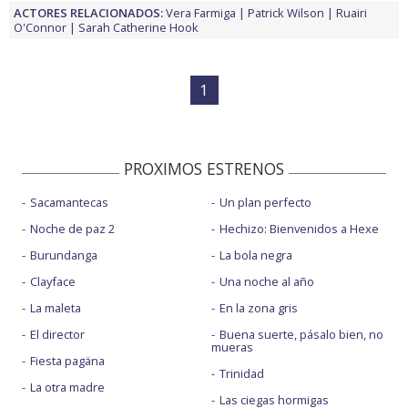
ACTORES RELACIONADOS:
Vera Farmiga
Patrick Wilson
Ruairi
O'Connor
Sarah Catherine Hook
1
PROXIMOS ESTRENOS
Sacamantecas
Un plan perfecto
Noche de paz 2
Hechizo: Bienvenidos a Hexe
Burundanga
La bola negra
Clayface
Una noche al año
La maleta
En la zona gris
El director
Buena suerte, pásalo bien, no
mueras
Fiesta pagäna
Trinidad
La otra madre
Las ciegas hormigas