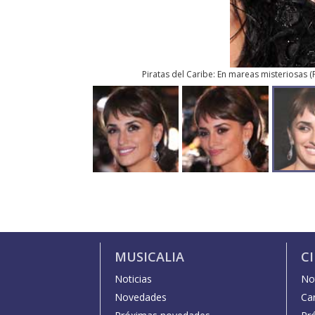
Piratas del Caribe: En mareas misteriosas
(
MUSICALIA
C
Noticias
Not
Novedades
Car