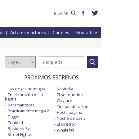
os
Actores y actrices
Carteles
Box-office
PROXIMOS ESTRENOS
Las ciegas hormigas
Karateka
En el corazón de la
El ser querido
bestia
Clayface
Sacamantecas
Tiempo de victoria
Prácticamente magia 2
Fiesta pagäna
Digger
Noche de paz 2
Trinidad
El director
Resident Evil
Whalefall
Street Fighter