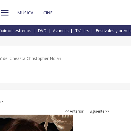
MÚSICA
CINE
óximos estrenos
DVD
Avances
Tráilers
Festivales y premi
 del cineasta Christopher Nolan
e.
<< Anterior
Siguiente >>