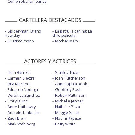
Cómo robar un banco
CARTELERA DESTACADOS
Spider-man: Brand
La patrulla canina: La
new day
dino película
El último mono
Mother Mary
ACTORES Y ACTRICES
Llum Barrera
Stanley Tucci
Carmen Electra
Josh Hutcherson
Rita Moreno
Annasophia Robb
Eduardo Noriega
Geoffrey Rush
Verónica Sánchez
Robert Pattinson
Emily Blunt
Michelle Jenner
Anne Hathaway
Nathalie Poza
Anatole Taubman
Maggie Smith
Zach Braff
Noomi Rapace
Mark Wahlberg
Betty White