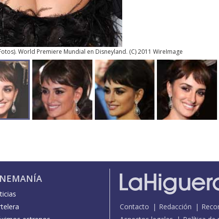
Fotos
). World Premiere Mundial en Disneyland. (C) 2011 WireImage
INEMANÍA
icias
telera
Contacto
Redacción
Reco