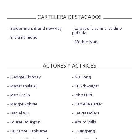
CARTELERA DESTACADOS
Spider-man: Brand new day
La patrulla canina: La dino
película
El último mono
Mother Mary
ACTORES Y ACTRICES
George Clooney
Nia Long
Mahershala Ali
Til Schweiger
Josh Brolin
John Hurt
Margot Robbie
Danielle Carter
Daniel Wu
Leticia Dolera
Louise Bourgoin
Arturo Valls
Laurence Fishburne
Li Bingbing