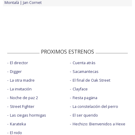
Montalà
Jan Cornet
PROXIMOS ESTRENOS
El director
Cuenta atrás
Digger
Sacamantecas
La otra madre
El final de Oak Street
La invitación
Clayface
Noche de paz 2
Fiesta pagäna
Street Fighter
La constelación del perro
Las ciegas hormigas
El ser querido
Karateka
Hechizo: Bienvenidos a Hexe
El nido