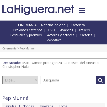
CINEMANÍA:
Noticias de cine
Cartelera
Próximos estrenos
DVD
Avances
Tráilers
Festivales y premios
Actores y actrices
Carteles
Box-office
Cinemanía
> Pep Munné
Destacado:
Matt Damon protagoniza 'La odisea' del cineasta
Christopher Nolan
Pep Munné
Películas
Noticias
Biografía
Fotos