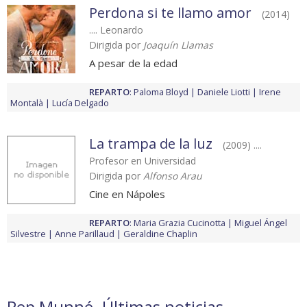
Perdona si te llamo amor
(2014)
.... Leonardo
Dirigida por
Joaquín Llamas
A pesar de la edad
REPARTO
:
Paloma Bloyd
Daniele Liotti
Irene
Montalà
Lucía Delgado
La trampa de la luz
(2009) ....
Profesor en Universidad
Dirigida por
Alfonso Arau
Cine en Nápoles
REPARTO
:
Maria Grazia Cucinotta
Miguel Ángel
Silvestre
Anne Parillaud
Geraldine Chaplin
Pep Munné. Últimas noticias