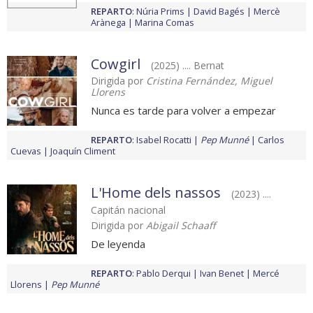
REPARTO
:
Núria Prims
David Bagés
Mercè
Arànega
Marina Comas
Cowgirl
(2025) .... Bernat
Dirigida por
Cristina Fernández, Miguel
Llorens
Nunca es tarde para volver a empezar
REPARTO
:
Isabel Rocatti
Pep Munné
Carlos
Cuevas
Joaquín Climent
L'Home dels nassos
(2023) ....
Capitán nacional
Dirigida por
Abigail Schaaff
De leyenda
REPARTO
:
Pablo Derqui
Ivan Benet
Mercé
Llorens
Pep Munné