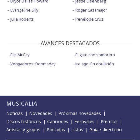
Bryce Dallas Howard
Jesse Eisenberg
Evangeline Lilly
Roger Casamajor
Julia Roberts
Penélope Cruz
AVANCES DESTACADOS
Ella McCay
El gato con sombrero
Vengadores: Doomsday
Ice age: En ebullición
MUSICALIA
Noticias
Novedades
Próximas novedades
Discos históricos
Canciones
Festivales
Premios
Artistas y grupos
Portadas
Listas
Guía / directorio