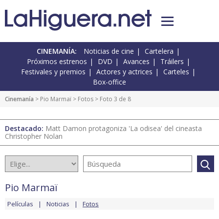
CINEMANÍA:
Noticias de cine
Cartelera
Próximos estrenos
DVD
Avances
Tráilers
Festivales y premios
Actores y actrices
Carteles
Box-office
Cinemanía
>
Pio Marmaï
>
Fotos
> Foto 3 de 8
Destacado:
Matt Damon protagoniza 'La odisea' del cineasta
Christopher Nolan
Pio Marmaï
Películas
Noticias
Fotos