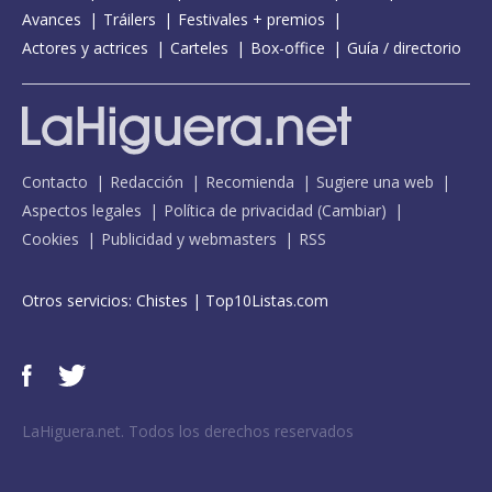
Avances
Tráilers
Festivales + premios
Actores y actrices
Carteles
Box-office
Guía / directorio
Contacto
Redacción
Recomienda
Sugiere una web
Aspectos legales
Política de privacidad
(
Cambiar
)
Cookies
Publicidad y webmasters
RSS
Otros servicios:
Chistes
|
Top10Listas.com
LaHiguera.net. Todos los derechos reservados