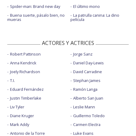
Spider-man: Brand new day
El último mono
Buena suerte, pásalo bien, no
La patrulla canina: La dino
mueras
película
ACTORES Y ACTRICES
Robert Pattinson
Jorge Sanz
Anna Kendrick
Daniel Day-Lewis
Joely Richardson
David Carradine
T.I.
Stephan James
Eduard Fernández
Ramón Langa
Justin Timberlake
Alberto San Juan
Liv Tyler
Leslie Mann
Diane Kruger
Guillermo Toledo
Mark Addy
Carmen Electra
Antonio de la Torre
Luke Evans