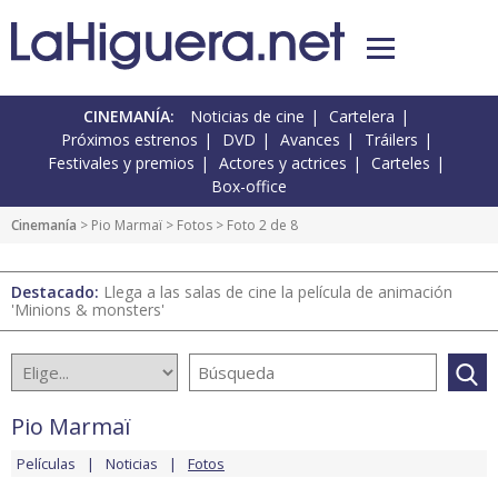
CINEMANÍA:
Noticias de cine
Cartelera
Próximos estrenos
DVD
Avances
Tráilers
Festivales y premios
Actores y actrices
Carteles
Box-office
Cinemanía
>
Pio Marmaï
>
Fotos
> Foto 2 de 8
Destacado:
Llega a las salas de cine la película de animación
'Minions & monsters'
Pio Marmaï
Películas
Noticias
Fotos