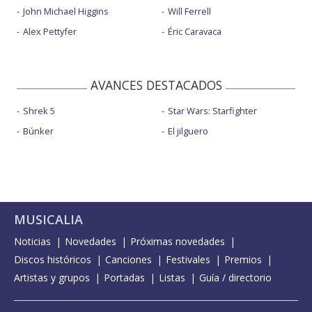
John Michael Higgins
Will Ferrell
Alex Pettyfer
Éric Caravaca
AVANCES DESTACADOS
Shrek 5
Star Wars: Starfighter
Búnker
El jilguero
MUSICALIA
Noticias
Novedades
Próximas novedades
Discos históricos
Canciones
Festivales
Premios
Artistas y grupos
Portadas
Listas
Guía / directorio