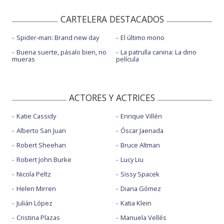
CARTELERA DESTACADOS
Spider-man: Brand new day
El último mono
Buena suerte, pásalo bien, no
La patrulla canina: La dino
mueras
película
ACTORES Y ACTRICES
Katie Cassidy
Enrique Villén
Alberto San Juan
Óscar Jaenada
Robert Sheehan
Bruce Altman
Robert John Burke
Lucy Liu
Nicola Peltz
Sissy Spacek
Helen Mirren
Diana Gómez
Julián López
Katia Klein
Cristina Plazas
Manuela Vellés