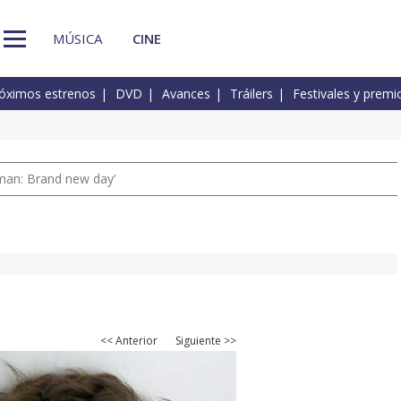
MÚSICA
CINE
óximos estrenos
DVD
Avances
Tráilers
Festivales y premi
man: Brand new day'
<< Anterior
Siguiente >>