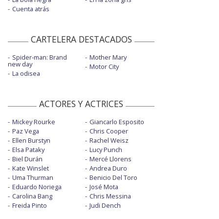
Cuenta atrás
CARTELERA DESTACADOS
Spider-man: Brand
Mother Mary
new day
Motor City
La odisea
ACTORES Y ACTRICES
Mickey Rourke
Giancarlo Esposito
Paz Vega
Chris Cooper
Ellen Burstyn
Rachel Weisz
Elsa Pataky
Lucy Punch
Biel Durán
Mercé Llorens
Kate Winslet
Andrea Duro
Uma Thurman
Benicio Del Toro
Eduardo Noriega
José Mota
Carolina Bang
Chris Messina
Freida Pinto
Judi Dench