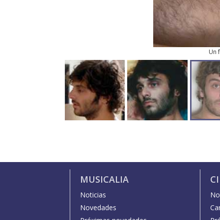
Un f
MUSICALIA
C
Noticias
Not
Novedades
Car