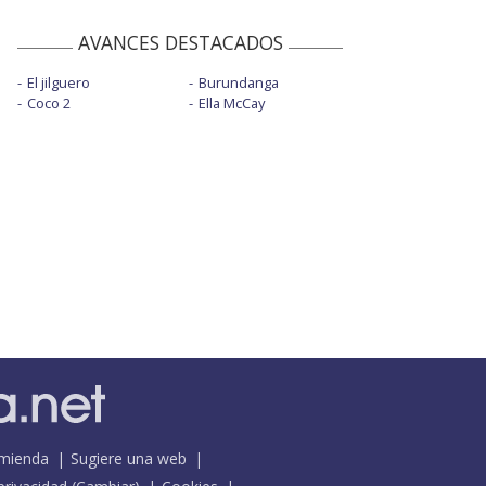
AVANCES DESTACADOS
El jilguero
Burundanga
Coco 2
Ella McCay
mienda
Sugiere una web