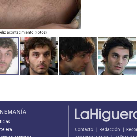
eliz acontecimiento
(
Fotos
)
INEMANÍA
icias
telera
Contacto
Redacción
Reco