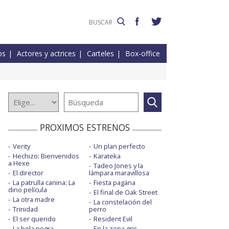
os
Actores y actrices
Carteles
Box-office
PROXIMOS ESTRENOS
Verity
Un plan perfecto
Hechizo: Bienvenidos
Karateka
a Hexe
Tadeo Jones y la
El director
lámpara maravillosa
La patrulla canina: La
Fiesta pagäna
dino película
El final de Oak Street
La otra madre
La constelación del
Trinidad
perro
El ser querido
Resident Evil
La bola negra
En la zona gris