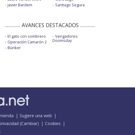
Javier Bardem
Santiago Segura
AVANCES DESTACADOS
El gato con sombrero
Vengadores:
Doomsday
Operación Camarón 2
Búnker
mienda
Sugiere una web
 privacidad
(
Cambiar
)
Cookies
S