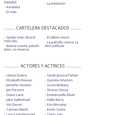
Navidad
La invitación
Karateka
El nido
CARTELERA DESTACADOS
Spider-man: Brand
El último mono
new day
La patrulla canina: La
Buena suerte, pásalo
dino película
bien, no mueras
ACTORES Y ACTRICES
Leticia Dolera
Sarah Jessica Parker
Elizabeth Reaser
Gemma Arterton
Jennifer Aniston
Scoot McNairy
Jim Parsons
Sharon Stone
Diane Lane
Emmanuelle Béart
Jake Gyllenhaal
Halle Berry
Vin Diesel
Erin Moriarty
Carmen Machi
Kevin Sorbo
Laura Vandervoort
Clara Lago