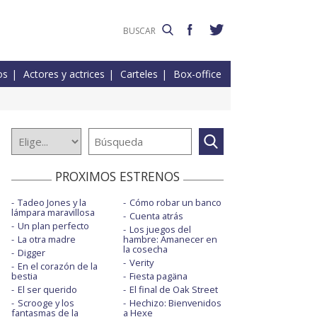
os
Actores y actrices
Carteles
Box-office
PROXIMOS ESTRENOS
Tadeo Jones y la
Cómo robar un banco
lámpara maravillosa
Cuenta atrás
Un plan perfecto
Los juegos del
La otra madre
hambre: Amanecer en
la cosecha
Digger
Verity
En el corazón de la
bestia
Fiesta pagäna
El ser querido
El final de Oak Street
Scrooge y los
Hechizo: Bienvenidos
fantasmas de la
a Hexe