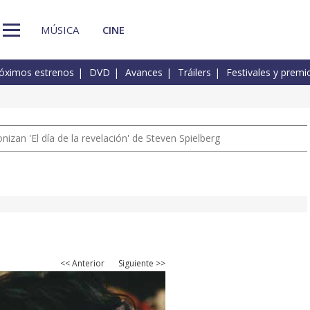
MÚSICA
CINE
óximos estrenos
DVD
Avances
Tráilers
Festivales y premi
izan 'El día de la revelación' de Steven Spielberg
<< Anterior
Siguiente >>