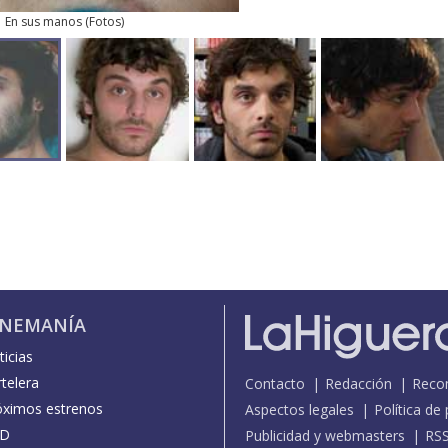
En sus manos
(
Fotos
)
INEMANÍA
icias
telera
Contacto
Redacción
Reco
óximos estrenos
Aspectos legales
Política de
D
Publicidad y webmasters
RS