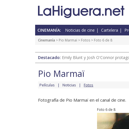
CINEMANÍA:
Noticias de cine
Cartelera
Pr
Cinemanía
>
Pio Marmaï
>
Fotos
> Foto 6 de 8
Destacado:
Emily Blunt y Josh O'Connor protagon
Pio Marmaï
Películas
Noticias
Fotos
Fotografía de Pio Marmaï en el canal de cine.
Foto 6 de 8