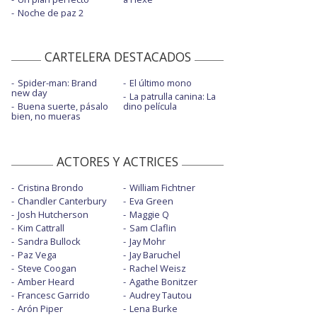
Noche de paz 2
CARTELERA DESTACADOS
Spider-man: Brand
El último mono
new day
La patrulla canina: La
Buena suerte, pásalo
dino película
bien, no mueras
ACTORES Y ACTRICES
Cristina Brondo
William Fichtner
Chandler Canterbury
Eva Green
Josh Hutcherson
Maggie Q
Kim Cattrall
Sam Claflin
Sandra Bullock
Jay Mohr
Paz Vega
Jay Baruchel
Steve Coogan
Rachel Weisz
Amber Heard
Agathe Bonitzer
Francesc Garrido
Audrey Tautou
Arón Piper
Lena Burke