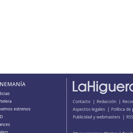
INEMANÍA
icias
telera
Contacto
Redacción
Reco
óximos estrenos
Aspectos legales
Política de
D
Publicidad y webmasters
RS
ances
ilers