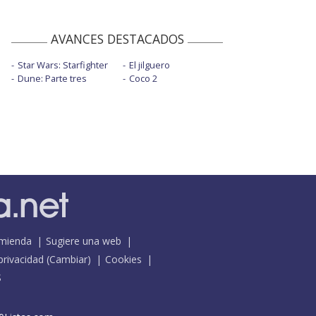
AVANCES DESTACADOS
Star Wars: Starfighter
El jilguero
Dune: Parte tres
Coco 2
mienda
Sugiere una web
 privacidad
(
Cambiar
)
Cookies
S