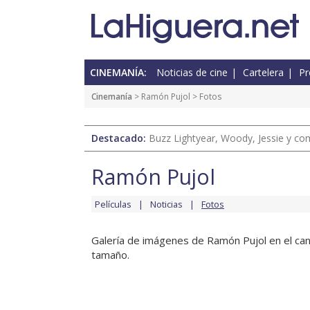
CINEMANÍA:
Noticias de cine
Cartelera
Pr
Cinemanía
>
Ramón Pujol
> Fotos
Destacado:
Buzz Lightyear, Woody, Jessie y com
Ramón Pujol
Películas
Noticias
Fotos
Galería de imágenes de Ramón Pujol en el cana
tamaño.