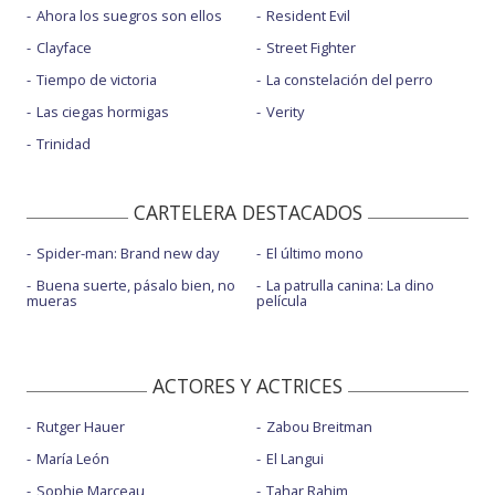
Ahora los suegros son ellos
Resident Evil
Clayface
Street Fighter
Tiempo de victoria
La constelación del perro
Las ciegas hormigas
Verity
Trinidad
CARTELERA DESTACADOS
Spider-man: Brand new day
El último mono
Buena suerte, pásalo bien, no
La patrulla canina: La dino
mueras
película
ACTORES Y ACTRICES
Rutger Hauer
Zabou Breitman
María León
El Langui
Sophie Marceau
Tahar Rahim