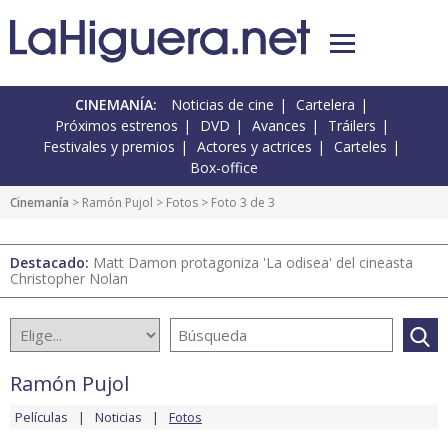
CINEMANÍA:
Noticias de cine
Cartelera
Próximos estrenos
DVD
Avances
Tráilers
Festivales y premios
Actores y actrices
Carteles
Box-office
Cinemanía
>
Ramón Pujol
>
Fotos
> Foto 3 de 3
Destacado:
Matt Damon protagoniza 'La odisea' del cineasta
Christopher Nolan
Ramón Pujol
Películas
Noticias
Fotos