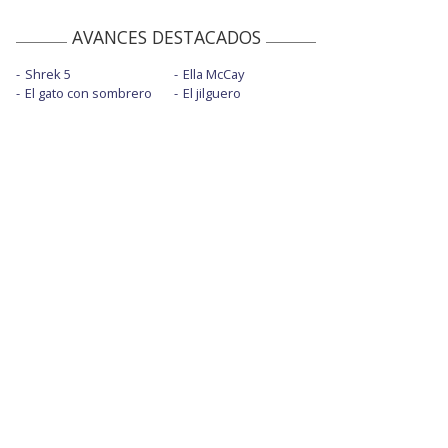
AVANCES DESTACADOS
Shrek 5
Ella McCay
El gato con sombrero
El jilguero