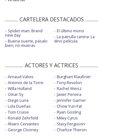
CARTELERA DESTACADOS
Spider-man: Brand
El último mono
new day
La patrulla canina: La
Buena suerte, pásalo
dino película
bien, no mueras
ACTORES Y ACTRICES
Arnaud Valois
Burghart Klaußner
Antonio de la Torre
Tony Revolori
Willa Holland
Rachel Weisz
Omar Sy
Javier Pereira
Diego Luna
Jennifer Garner
Lola Dueñas
Chow Yun-Fat
Tom Cruise
Ryan Gosling
Ronald Zehrfeld
Miley Cyrus
Álvaro Cervantes
Stacy Ferguson
George Clooney
Charlize Theron