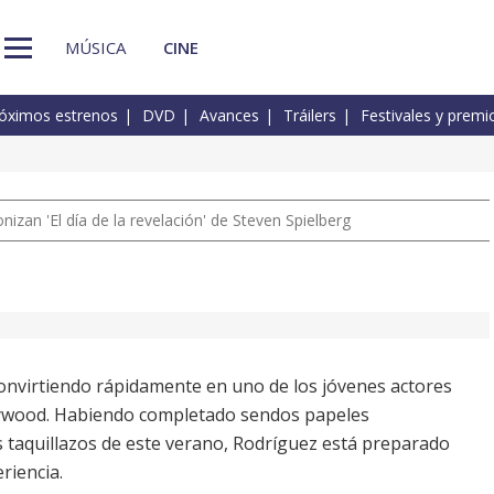
MÚSICA
CINE
óximos estrenos
DVD
Avances
Tráilers
Festivales y premi
izan 'El día de la revelación' de Steven Spielberg
nvirtiendo rápidamente en uno de los jóvenes actores
ywood. Habiendo completado sendos papeles
s taquillazos de este verano, Rodríguez está preparado
riencia.