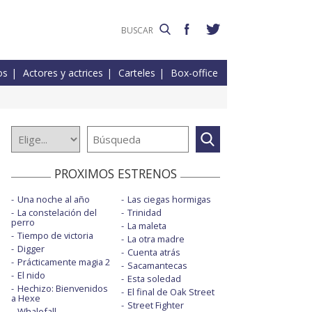
os
Actores y actrices
Carteles
Box-office
PROXIMOS ESTRENOS
Una noche al año
Las ciegas hormigas
La constelación del
Trinidad
perro
La maleta
Tiempo de victoria
La otra madre
Digger
Cuenta atrás
Prácticamente magia 2
Sacamantecas
El nido
Esta soledad
Hechizo: Bienvenidos
El final de Oak Street
a Hexe
Street Fighter
Whalefall