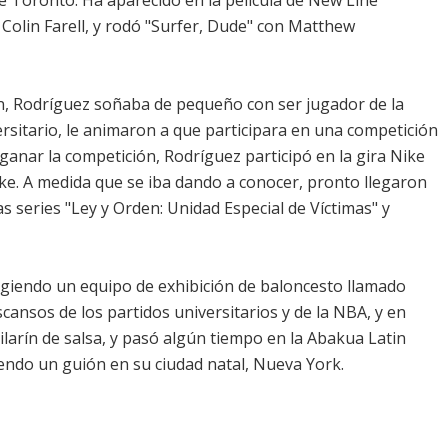
 de Toronto. Ha aparecido en la película de New Line
Colin Farell, y rodó "Surfer, Dude" con Matthew
n, Rodríguez soñaba de pequeño con ser jugador de la
ersitario, le animaron a que participara en una competición
ganar la competición, Rodríguez participó en la gira Nike
ike. A medida que se iba dando a conocer, pronto llegaron
as series "Ley y Orden: Unidad Especial de Víctimas" y
igiendo un equipo de exhibición de baloncesto llamado
ansos de los partidos universitarios y de la NBA, y en
ailarín de salsa, y pasó algún tiempo en la Abakua Latin
ndo un guión en su ciudad natal, Nueva York.