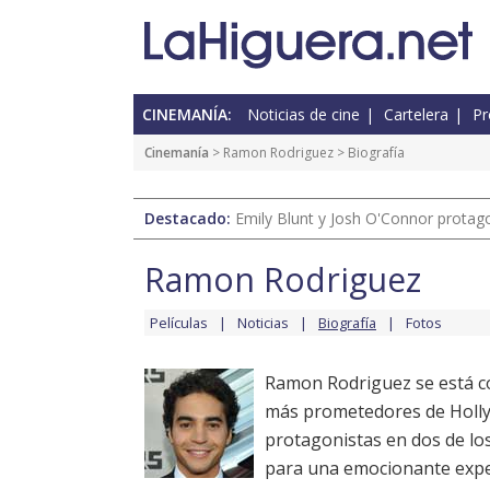
CINEMANÍA:
Noticias de cine
Cartelera
Pr
Cinemanía
>
Ramon Rodriguez
> Biografía
Destacado:
Emily Blunt y Josh O'Connor protagon
Ramon Rodriguez
Películas
Noticias
Biografía
Fotos
Ramon Rodriguez se está co
más prometedores de Holl
protagonistas en dos de lo
para una emocionante expe