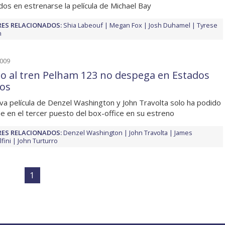
os en estrenarse la película de Michael Bay
ES RELACIONADOS:
Shia Labeouf
Megan Fox
Josh Duhamel
Tyrese
n
2009
to al tren Pelham 123 no despega en Estados
os
va película de Denzel Washington y John Travolta solo ha podido
se en el tercer puesto del box-office en su estreno
ES RELACIONADOS:
Denzel Washington
John Travolta
James
fini
John Turturro
1