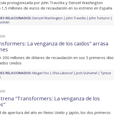
ícula protagonizada por John Travolta y Denzel Washington
 1,5 millones de euros de recaudación en su estreno en España
ES RELACIONADOS:
Denzel Washington
John Travolta
John Turturro
Guzmán
2009
nsformers: La venganza de los caidos" arrasa
ines
 200 millones de dólares de recaudación en sus 5 primeros días
ados Unidos
ES RELACIONADOS:
Megan Fox
Shia Labeouf
Josh Duhamel
Tyrese
n
2009
strena "Transformers: La venganza de los
os"
 de apertura del año en Reino Unido y Japón, los dos primeros