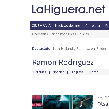
CINEMANÍA:
Noticias de cine
Cartelera
Pr
Cinemanía
>
Ramon Rodriguez
> Noticias
Destacado:
Tom Holland y Zendaya en 'Spider-
Ramon Rodriguez
Películas
Noticias
Biografía
Fotos
27/07/
"Asal