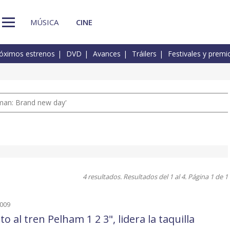
MÚSICA
CINE
óximos estrenos
DVD
Avances
Tráilers
Festivales y premi
man: Brand new day'
4 resultados. Resultados del 1 al 4. Página 1 de 1
2009
to al tren Pelham 1 2 3", lidera la taquilla