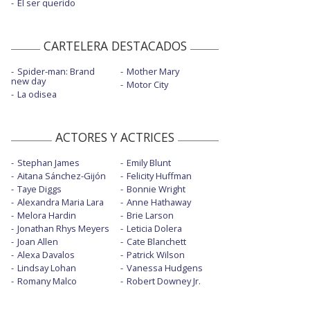
El ser querido
CARTELERA DESTACADOS
Spider-man: Brand
Mother Mary
new day
Motor City
La odisea
ACTORES Y ACTRICES
Stephan James
Emily Blunt
Aitana Sánchez-Gijón
Felicity Huffman
Taye Diggs
Bonnie Wright
Alexandra Maria Lara
Anne Hathaway
Melora Hardin
Brie Larson
Jonathan Rhys Meyers
Leticia Dolera
Joan Allen
Cate Blanchett
Alexa Davalos
Patrick Wilson
Lindsay Lohan
Vanessa Hudgens
Romany Malco
Robert Downey Jr.