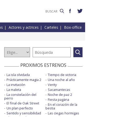
os
Actores y actrices
Carteles
Box-office
PROXIMOS ESTRENOS
La isla olvidada
Tiempo de victoria
Prácticamente magia 2
Una noche al año
La invitación
Verity
La maleta
Sacamantecas
La constelación del
Noche de paz 2
perro
Fiesta pagäna
El final de Oak Street
En el corazón de la
Un plan perfecto
bestia
Sentido y sensibilidad
Las ciegas hormigas