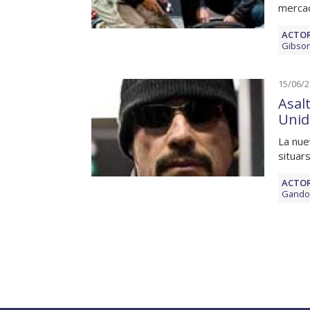
mercad
ACTOR
Gibso
15/06/
Asal
Unid
La nue
situar
ACTOR
Gandol