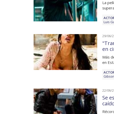
La pel
supera
ACTOR
Luis 
29/06/
"Tra
en c
Más de
en Est
ACTOR
Gibso
22/06/
Se e
caíd
Récord