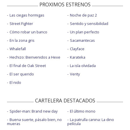
PROXIMOS ESTRENOS
Las ciegas hormigas
Noche de paz 2
Street Fighter
Sentido y sensibilidad
Cómo robar un banco
Un plan perfecto
En la zona gris
Sacamantecas
Whalefall
Clayface
Hechizo: Bienvenidos a Hexe
Karateka
El final de Oak Street
La isla olvidada
El ser querido
Verity
El nido
CARTELERA DESTACADOS
Spider-man: Brand new day
El último mono
Buena suerte, pásalo bien, no
La patrulla canina: La dino
mueras
película