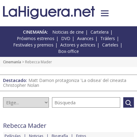
CINEMANÍA:
Noticias de cine
Cartelera
Próximos estrenos
DVD
Avances
Tráilers
Festivales y premios
Actores y actrices
Carteles
Box-office
Cinemanía
> Rebecca Mader
Destacado:
Matt Damon protagoniza 'La odisea' del cineasta
Christopher Nolan
Rebecca Mader
Películas
Noticias
Biografía
Fotos