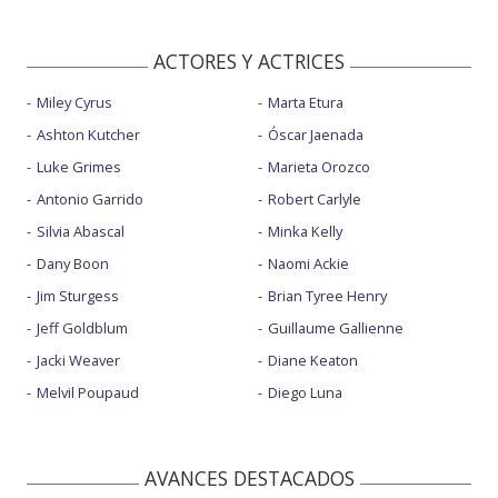
ACTORES Y ACTRICES
Miley Cyrus
Marta Etura
Ashton Kutcher
Óscar Jaenada
Luke Grimes
Marieta Orozco
Antonio Garrido
Robert Carlyle
Silvia Abascal
Minka Kelly
Dany Boon
Naomi Ackie
Jim Sturgess
Brian Tyree Henry
Jeff Goldblum
Guillaume Gallienne
Jacki Weaver
Diane Keaton
Melvil Poupaud
Diego Luna
AVANCES DESTACADOS