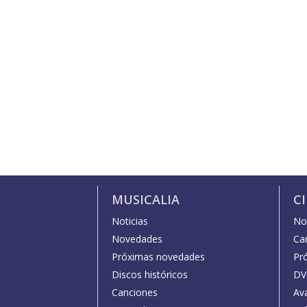
MUSICALIA
C
Noticias
Not
Novedades
Car
Próximas novedades
Pr
Discos históricos
DV
Canciones
Av