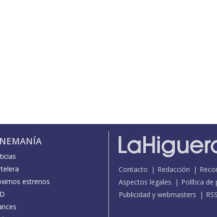
INEMANÍA
icias
telera
Contacto
Redacción
Reco
óximos estrenos
Aspectos legales
Política de
D
Publicidad y webmasters
RS
ances