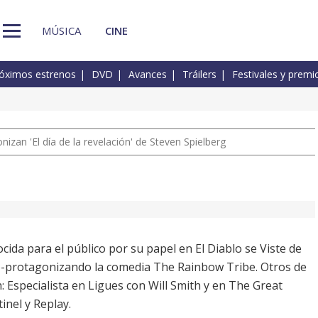
MÚSICA
CINE
óximos estrenos
DVD
Avances
Tráilers
Festivales y premi
izan 'El día de la revelación' de Steven Spielberg
da para el público por su papel en El Diablo se Viste de
o-protagonizando la comedia The Rainbow Tribe. Otros de
h: Especialista en Ligues con Will Smith y en The Great
inel y Replay.