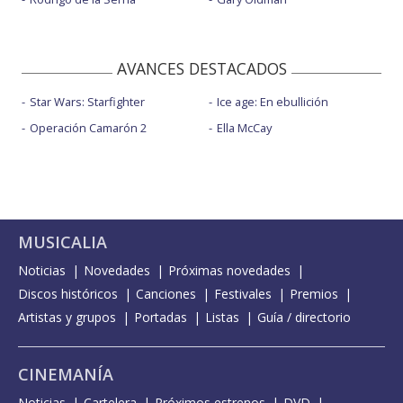
AVANCES DESTACADOS
Star Wars: Starfighter
Ice age: En ebullición
Operación Camarón 2
Ella McCay
MUSICALIA
Noticias
Novedades
Próximas novedades
Discos históricos
Canciones
Festivales
Premios
Artistas y grupos
Portadas
Listas
Guía / directorio
CINEMANÍA
Noticias
Cartelera
Próximos estrenos
DVD