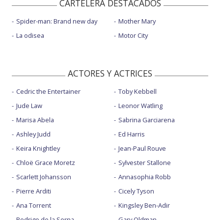
CARTELERA DESTACADOS
Spider-man: Brand new day
Mother Mary
La odisea
Motor City
ACTORES Y ACTRICES
Cedric the Entertainer
Toby Kebbell
Jude Law
Leonor Watling
Marisa Abela
Sabrina Garciarena
Ashley Judd
Ed Harris
Keira Knightley
Jean-Paul Rouve
Chloë Grace Moretz
Sylvester Stallone
Scarlett Johansson
Annasophia Robb
Pierre Arditi
Cicely Tyson
Ana Torrent
Kingsley Ben-Adir
Rodrigo de la Serna
Gary Oldman