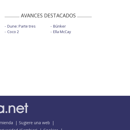
AVANCES DESTACADOS
Dune: Parte tres
Búnker
Coco 2
Ella McCay
mienda
Sugiere una web