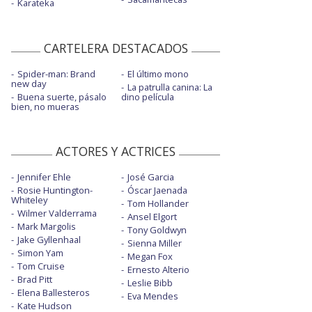
Karateka
CARTELERA DESTACADOS
Spider-man: Brand
El último mono
new day
La patrulla canina: La
Buena suerte, pásalo
dino película
bien, no mueras
ACTORES Y ACTRICES
Jennifer Ehle
José Garcia
Rosie Huntington-
Óscar Jaenada
Whiteley
Tom Hollander
Wilmer Valderrama
Ansel Elgort
Mark Margolis
Tony Goldwyn
Jake Gyllenhaal
Sienna Miller
Simon Yam
Megan Fox
Tom Cruise
Ernesto Alterio
Brad Pitt
Leslie Bibb
Elena Ballesteros
Eva Mendes
Kate Hudson