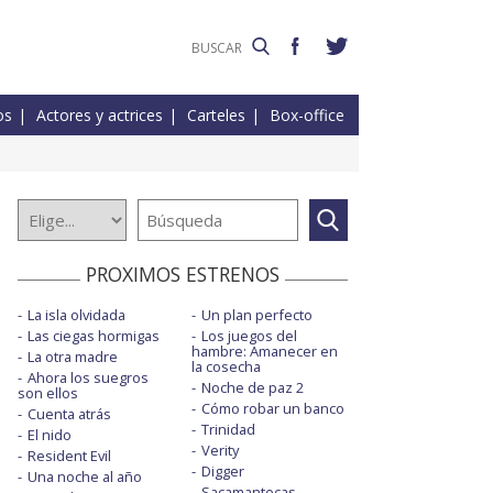
os
Actores y actrices
Carteles
Box-office
PROXIMOS ESTRENOS
La isla olvidada
Un plan perfecto
Las ciegas hormigas
Los juegos del
hambre: Amanecer en
La otra madre
la cosecha
Ahora los suegros
Noche de paz 2
son ellos
Cómo robar un banco
Cuenta atrás
Trinidad
El nido
Verity
Resident Evil
Digger
Una noche al año
Sacamantecas