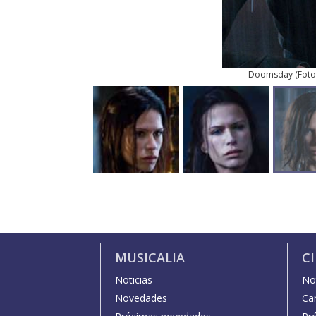
Doomsday
(
Foto
MUSICALIA
C
Noticias
Not
Novedades
Car