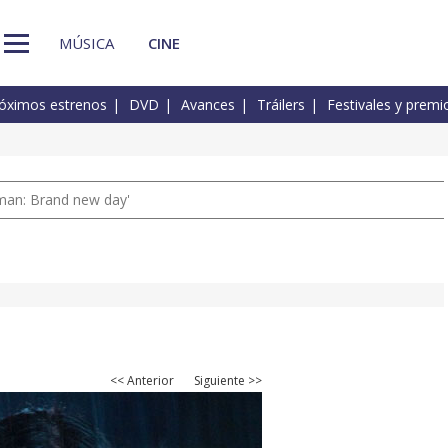
MÚSICA
CINE
óximos estrenos
DVD
Avances
Tráilers
Festivales y premi
man: Brand new day'
<< Anterior
Siguiente >>