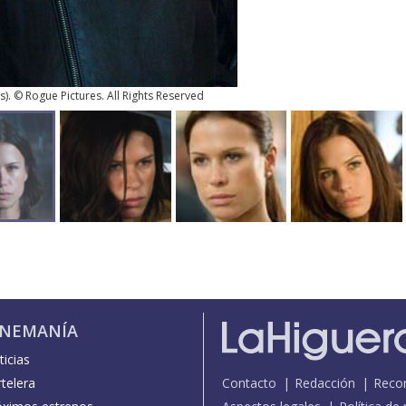
s
). © Rogue Pictures. All Rights Reserved
INEMANÍA
icias
telera
Contacto
Redacción
Reco