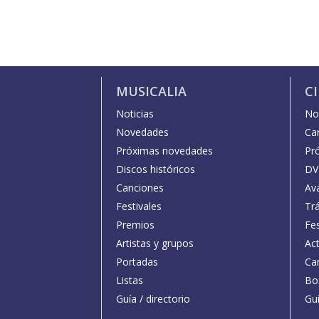
MUSICALIA
C
Noticias
Not
Novedades
Car
Próximas novedades
Pr
Discos históricos
DV
Canciones
Av
Festivales
Trá
Premios
Fe
Artistas y grupos
Act
Portadas
Car
Listas
Bo
Guía / directorio
Guí