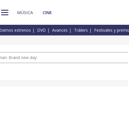
MÚSICA
CINE
óximos estrenos
DVD
Avances
Tráilers
Festivales y premi
man: Brand new day'