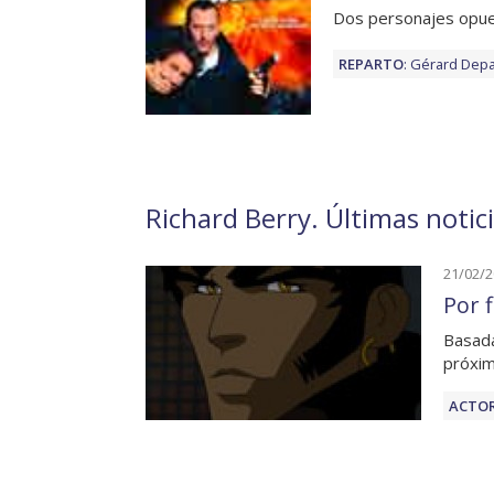
Dos personajes opues
REPARTO
:
Gérard Depa
Richard Berry. Últimas notic
21/02/
Por 
Basada
próxim
ACTOR