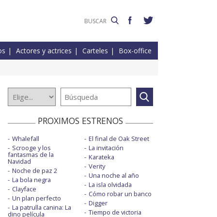
os
Actores y actrices
Carteles
Box-office
PROXIMOS ESTRENOS
Whalefall
El final de Oak Street
Scrooge y los
La invitación
fantasmas de la
Karateka
Navidad
Verity
Noche de paz 2
Una noche al año
La bola negra
La isla olvidada
Clayface
Cómo robar un banco
Un plan perfecto
Digger
La patrulla canina: La
Tiempo de victoria
dino película