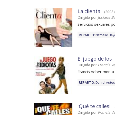
La clienta
(2008) 
Dirigida por
Josiane B
Servicios sexuales po
REPARTO
:
Nathalie Bay
El juego de los 
Dirigida por
Francis V
Francis Veber monta e
REPARTO
:
Daniel Auteu
¡Qué te calles!
Dirigida por
Francis V