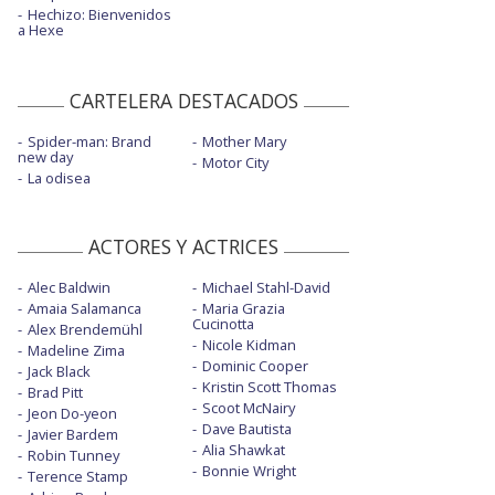
Hechizo: Bienvenidos
a Hexe
CARTELERA DESTACADOS
Spider-man: Brand
Mother Mary
new day
Motor City
La odisea
ACTORES Y ACTRICES
Alec Baldwin
Michael Stahl-David
Amaia Salamanca
Maria Grazia
Cucinotta
Alex Brendemühl
Nicole Kidman
Madeline Zima
Dominic Cooper
Jack Black
Kristin Scott Thomas
Brad Pitt
Scoot McNairy
Jeon Do-yeon
Dave Bautista
Javier Bardem
Alia Shawkat
Robin Tunney
Bonnie Wright
Terence Stamp