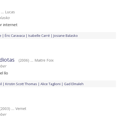
.... Lucas
alasko
r internet
e
Éric Caravaca
Isabelle Carré
Josiane Balasko
idiotas
(2006) .... Maitre Foix
eber
l lío
il
Kristin Scott Thomas
Alice Taglioni
Gad Elmaleh
(2003) .... Vernet
eber