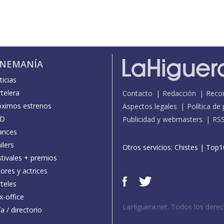
INEMANÍA
icias
telera
Contacto
Redacción
Reco
óximos estrenos
Aspectos legales
Política de
D
Publicidad y webmasters
RS
ances
ilers
Otros servicios:
Chistes
|
Top1
stivales + premios
ores y actrices
teles
x-office
LaHiguera.net. Todos los dere
a / directorio