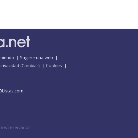
mienda
Sugiere una web
 privacidad
(
Cambiar
)
Cookies
S
0Listas.com
chos reservados