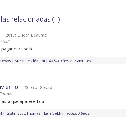
las relacionadas (
+
)
o
(2017) .... Jean Beaumel
shall
e pagar para serlo
 Devos
Suzanne Clément
Richard Berry
Sami Frey
invierno
(2013) .... Gérard
Claudel
 hasta que aparece Lou
il
Kristin Scott Thomas
Leïla Bekhti
Richard Berry