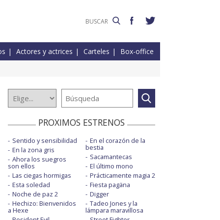
os
Actores y actrices
Carteles
Box-office
PROXIMOS ESTRENOS
Sentido y sensibilidad
En el corazón de la
bestia
En la zona gris
Sacamantecas
Ahora los suegros
son ellos
El último mono
Las ciegas hormigas
Prácticamente magia 2
Esta soledad
Fiesta pagäna
Noche de paz 2
Digger
Hechizo: Bienvenidos
Tadeo Jones y la
a Hexe
lámpara maravillosa
Resident Evil
Street Fighter