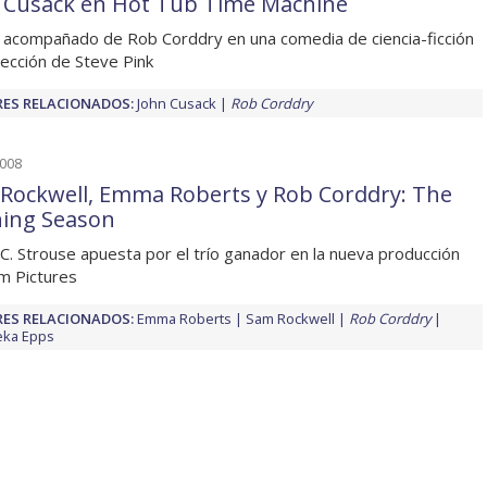
 Cusack en Hot Tub Time Machine
 acompañado de Rob Corddry en una comedia de ciencia-ficción
rección de Steve Pink
ES RELACIONADOS:
John Cusack
Rob Corddry
2008
Rockwell, Emma Roberts y Rob Corddry: The
ing Season
C. Strouse apuesta por el trío ganador en la nueva producción
m Pictures
ES RELACIONADOS:
Emma Roberts
Sam Rockwell
Rob Corddry
eka Epps