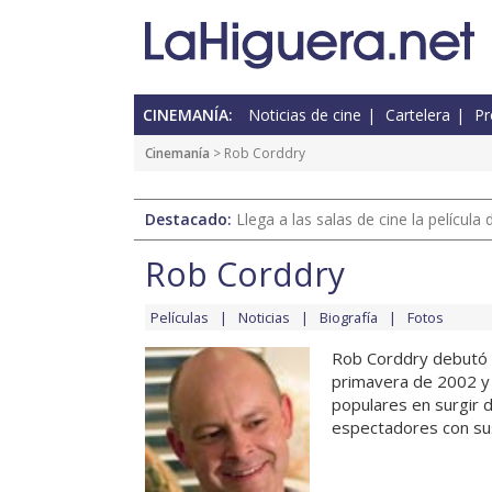
CINEMANÍA:
Noticias de cine
Cartelera
Pr
Cinemanía
> Rob Corddry
Destacado:
Llega a las salas de cine la películ
Rob Corddry
Películas
Noticias
Biografía
Fotos
Rob Corddry debutó e
primavera de 2002 y 
populares en surgir 
espectadores con sus 