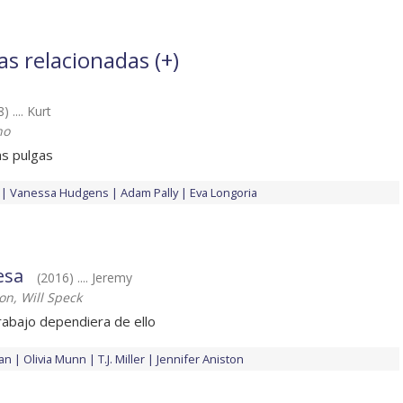
as relacionadas (
+
)
) .... Kurt
no
as pulgas
Vanessa Hudgens
Adam Pally
Eva Longoria
esa
(2016) .... Jeremy
on, Will Speck
rabajo dependiera de ello
an
Olivia Munn
T.J. Miller
Jennifer Aniston