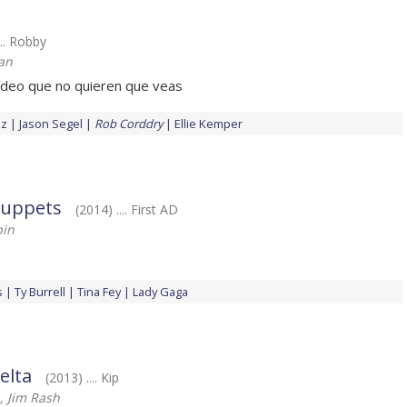
... Robby
an
vídeo que no quieren que veas
az
Jason Segel
Rob Corddry
Ellie Kemper
Muppets
(2014) .... First AD
bin
s
Ty Burrell
Tina Fey
Lady Gaga
elta
(2013) .... Kip
, Jim Rash