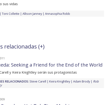
o sus vidas
Toni Collette
Allison Janney
Annasophia Robb
s relacionadas (
+
)
2011
ueda: Seeking a Friend for the End of the World
Carell y Keira Knightley serán sus protagonistas
ES RELACIONADOS:
Steve Carell
Keira Knightley
Adam Brody
Rob
ry
2009