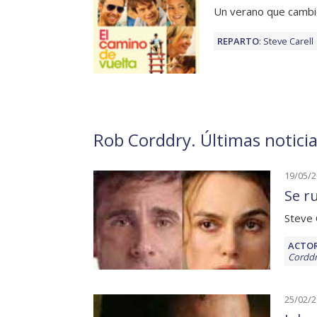
Un verano que cambi
REPARTO
:
Steve Carell
Rob Corddry. Últimas noticia
19/05/
Se r
Steve 
ACTOR
Cordd
25/02/