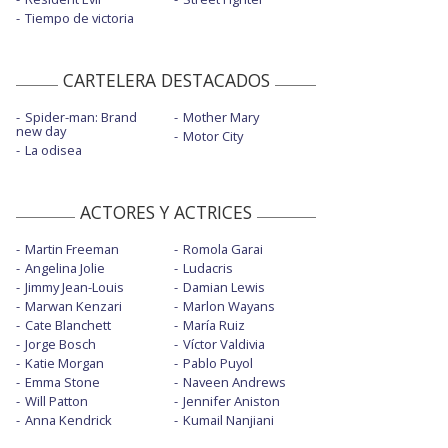
Tiempo de victoria
CARTELERA DESTACADOS
Spider-man: Brand
Mother Mary
new day
Motor City
La odisea
ACTORES Y ACTRICES
Martin Freeman
Romola Garai
Angelina Jolie
Ludacris
Jimmy Jean-Louis
Damian Lewis
Marwan Kenzari
Marlon Wayans
Cate Blanchett
María Ruiz
Jorge Bosch
Víctor Valdivia
Katie Morgan
Pablo Puyol
Emma Stone
Naveen Andrews
Will Patton
Jennifer Aniston
Anna Kendrick
Kumail Nanjiani