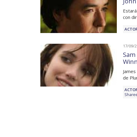
John
Estará
con di
ACTOR
17/09/
Sam 
Winn
James 
de Plu
ACTOR
Share