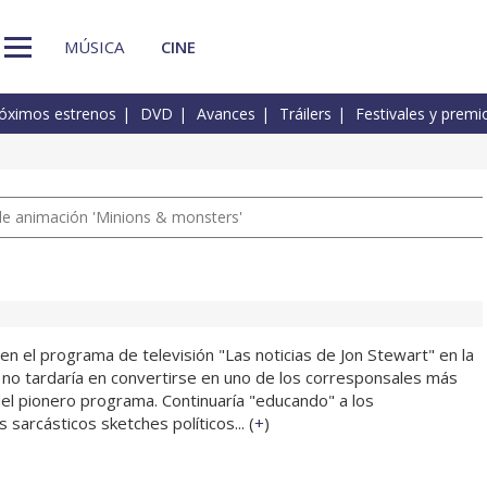
MÚSICA
CINE
óximos estrenos
DVD
Avances
Tráilers
Festivales y premi
a de animación 'Minions & monsters'
n el programa de televisión "Las noticias de Jon Stewart" en la
no tardaría en convertirse en uno de los corresponsales más
del pionero programa. Continuaría "educando" a los
sarcásticos sketches políticos... (
+
)