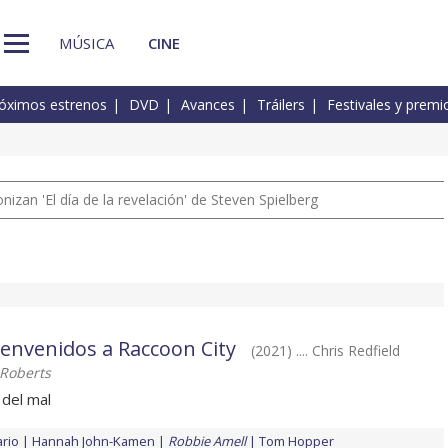
MÚSICA
CINE
óximos estrenos
DVD
Avances
Tráilers
Festivales y premi
izan 'El día de la revelación' de Steven Spielberg
Bienvenidos a Raccoon City
(2021) .... Chris Redfield
Roberts
 del mal
rio
Hannah John-Kamen
Robbie Amell
Tom Hopper