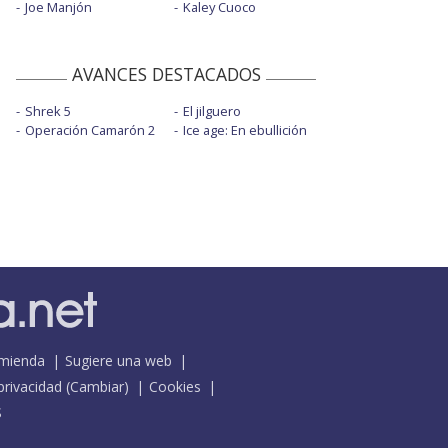
Joe Manjón
Kaley Cuoco
AVANCES DESTACADOS
Shrek 5
El jilguero
Operación Camarón 2
Ice age: En ebullición
mienda
Sugiere una web
 privacidad
(
Cambiar
)
Cookies
S