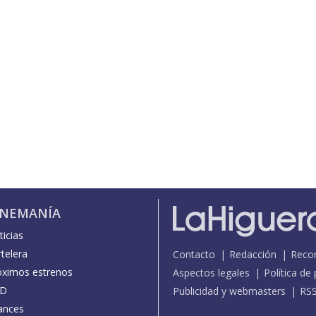
INEMANÍA
icias
telera
Contacto
Redacción
Reco
óximos estrenos
Aspectos legales
Política de
D
Publicidad y webmasters
RS
ances