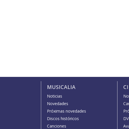
MUSICALIA
C
Noticias
Not
Novedades
Car
Próximas novedades
Pr
Discos históricos
DV
Canciones
Av