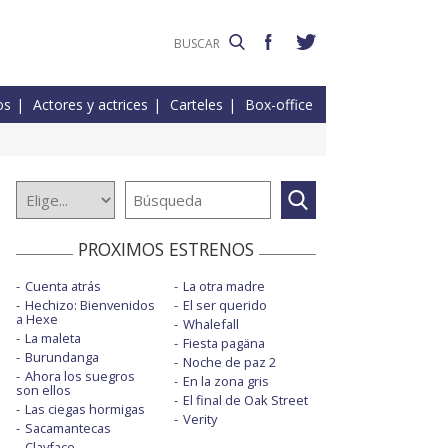
os
Actores y actrices
Carteles
Box-office
PROXIMOS ESTRENOS
Cuenta atrás
La otra madre
Hechizo: Bienvenidos
El ser querido
a Hexe
Whalefall
La maleta
Fiesta pagäna
Burundanga
Noche de paz 2
Ahora los suegros
En la zona gris
son ellos
El final de Oak Street
Las ciegas hormigas
Verity
Sacamantecas
Clayface