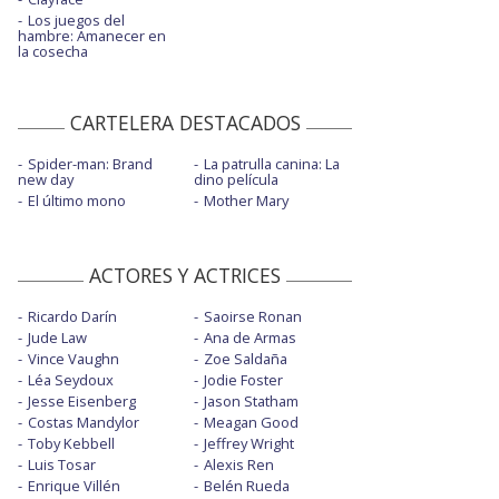
Los juegos del
hambre: Amanecer en
la cosecha
CARTELERA DESTACADOS
Spider-man: Brand
La patrulla canina: La
new day
dino película
El último mono
Mother Mary
ACTORES Y ACTRICES
Ricardo Darín
Saoirse Ronan
Jude Law
Ana de Armas
Vince Vaughn
Zoe Saldaña
Léa Seydoux
Jodie Foster
Jesse Eisenberg
Jason Statham
Costas Mandylor
Meagan Good
Toby Kebbell
Jeffrey Wright
Luis Tosar
Alexis Ren
Enrique Villén
Belén Rueda