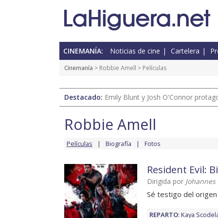
CINEMANÍA:
Noticias de cine
Cartelera
Pr
Cinemanía
>
Robbie Amell
> Películas
Destacado:
Emily Blunt y Josh O'Connor protagon
Robbie Amell
Películas
Biografía
Fotos
Resident Evil: 
Dirigida por
Johannes 
Sé testigo del origen
REPARTO
:
Kaya Scodela