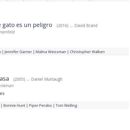
e gato es un peligro
(2016) .... David Brand
nenfeld
y
Jennifer Garner
Malina Weissman
Christopher Walken
casa
(2005) .... Daniel Murtaugh
ankman
nes
Bonnie Hunt
Piper Perabo
Tom Welling