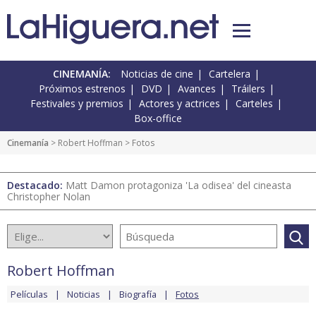
CINEMANÍA:
Noticias de cine
Cartelera
Próximos estrenos
DVD
Avances
Tráilers
Festivales y premios
Actores y actrices
Carteles
Box-office
Cinemanía
>
Robert Hoffman
> Fotos
Destacado:
Matt Damon protagoniza 'La odisea' del cineasta
Christopher Nolan
Robert Hoffman
Películas
Noticias
Biografía
Fotos