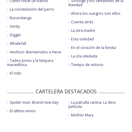
Cómo robar un banco
Scrooge y los fantasmas de la
Navidad
La constelación del perro
Ahora los suegros son ellos
Burundanga
Cuenta atrás
Verity
La otra madre
Digger
Esta soledad
Whalefall
En el corazón de la bestia
Hechizo: Bienvenidos a Hexe
La isla olvidada
Tadeo Jones y la lámpara
maravillosa
Tiempo de victoria
El nido
CARTELERA DESTACADOS
Spider-man: Brand new day
La patrulla canina: La dino
película
El último mono
Mother Mary