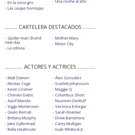
Una noche al año
En la zona gris
Las ciegas hormigas
CARTELERA DESTACADOS
Spider-man: Brand
Mother Mary
new day
Motor City
La odisea
ACTORES Y ACTRICES
Matt Damon
Álex González
Nicolas Cage
Scarlett Johansson
Kevin Costner
Maggie Q
Cherien Dabis
Columbus Short
Aasif Mandvi
Noureen DeWulf
Viggo Mortensen
Verónica Echegui
Giulio Berruti
Sarah Roemer
Brittany Murphy
Drew Barrymore
Jake Gyllenhaal
Carey Mulligan
Bella Heathcote
Isiah Whitlock Jr.