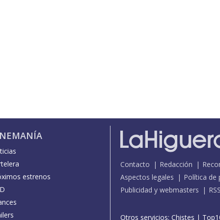
INEMANÍA
icias
telera
Contacto
Redacción
Reco
óximos estrenos
Aspectos legales
Política de
D
Publicidad y webmasters
RS
ances
ilers
Otros servicios:
Chistes
|
Top1