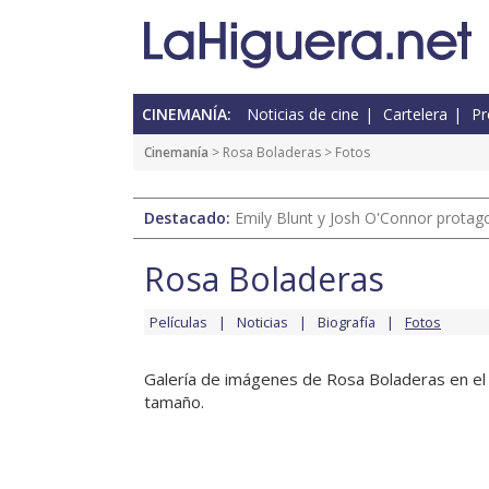
CINEMANÍA:
Noticias de cine
Cartelera
Pr
Cinemanía
>
Rosa Boladeras
> Fotos
Destacado:
Emily Blunt y Josh O'Connor protagon
Rosa Boladeras
Películas
Noticias
Biografía
Fotos
Galería de imágenes de Rosa Boladeras en el c
tamaño.