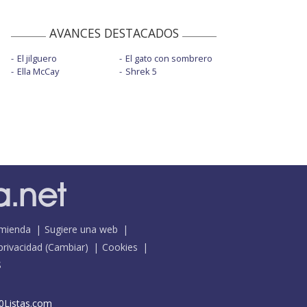
AVANCES DESTACADOS
El jilguero
El gato con sombrero
Ella McCay
Shrek 5
mienda
Sugiere una web
 privacidad
(
Cambiar
)
Cookies
S
0Listas.com