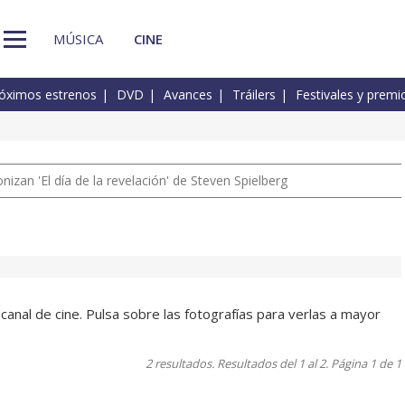
MÚSICA
CINE
óximos estrenos
DVD
Avances
Tráilers
Festivales y premi
izan 'El día de la revelación' de Steven Spielberg
anal de cine. Pulsa sobre las fotografías para verlas a mayor
2 resultados. Resultados del 1 al 2. Página 1 de 1