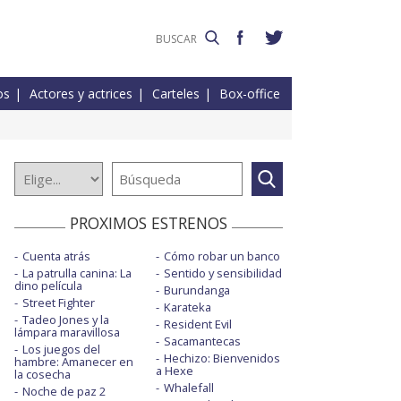
os
Actores y actrices
Carteles
Box-office
PROXIMOS ESTRENOS
Cuenta atrás
Cómo robar un banco
La patrulla canina: La
Sentido y sensibilidad
dino película
Burundanga
Street Fighter
Karateka
Tadeo Jones y la
Resident Evil
lámpara maravillosa
Sacamantecas
Los juegos del
Hechizo: Bienvenidos
hambre: Amanecer en
a Hexe
la cosecha
Whalefall
Noche de paz 2