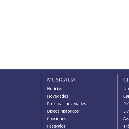
MUSICALIA
C
Noticias
Not
Novedades
Car
Próximas novedades
Pr
Discos históricos
DV
Canciones
Av
Festivales
Trá