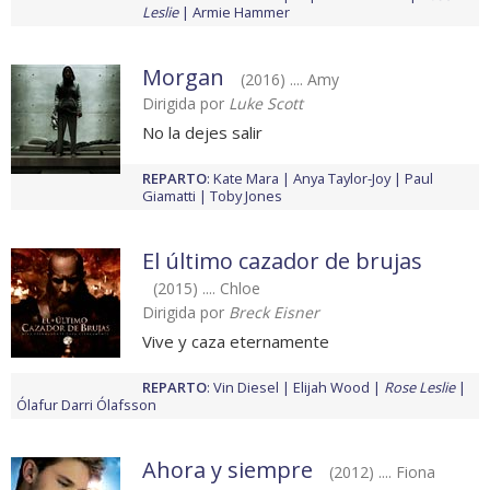
Leslie
Armie Hammer
Morgan
(2016) .... Amy
Dirigida por
Luke Scott
No la dejes salir
REPARTO
:
Kate Mara
Anya Taylor-Joy
Paul
Giamatti
Toby Jones
El último cazador de brujas
(2015) .... Chloe
Dirigida por
Breck Eisner
Vive y caza eternamente
REPARTO
:
Vin Diesel
Elijah Wood
Rose Leslie
Ólafur Darri Ólafsson
Ahora y siempre
(2012) .... Fiona