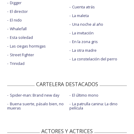
Digger
Cuenta atrás
El director
La maleta
El nido
Una noche al año
Whalefall
La invitación
Esta soledad
En la zona gris
Las ciegas hormigas
La otra madre
Street Fighter
La constelación del perro
Trinidad
CARTELERA DESTACADOS
Spider-man: Brand new day
El último mono
Buena suerte, pásalo bien, no
La patrulla canina: La dino
mueras
película
ACTORES Y ACTRICES