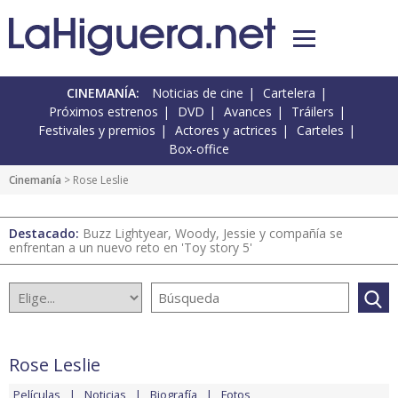
CINEMANÍA:
Noticias de cine
Cartelera
Próximos estrenos
DVD
Avances
Tráilers
Festivales y premios
Actores y actrices
Carteles
Box-office
Cinemanía
> Rose Leslie
Destacado:
Buzz Lightyear, Woody, Jessie y compañía se
enfrentan a un nuevo reto en 'Toy story 5'
Rose Leslie
Películas
Noticias
Biografía
Fotos