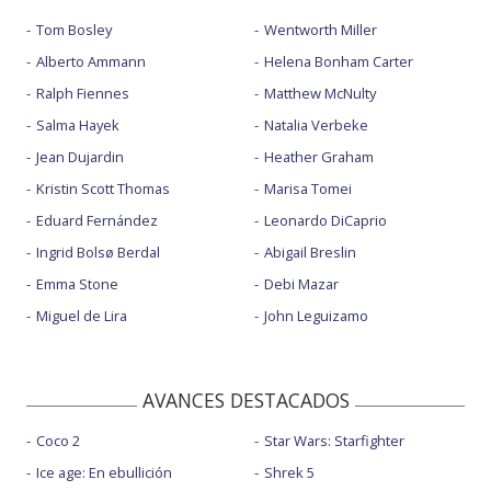
Tom Bosley
Wentworth Miller
Alberto Ammann
Helena Bonham Carter
Ralph Fiennes
Matthew McNulty
Salma Hayek
Natalia Verbeke
Jean Dujardin
Heather Graham
Kristin Scott Thomas
Marisa Tomei
Eduard Fernández
Leonardo DiCaprio
Ingrid Bolsø Berdal
Abigail Breslin
Emma Stone
Debi Mazar
Miguel de Lira
John Leguizamo
AVANCES DESTACADOS
Coco 2
Star Wars: Starfighter
Ice age: En ebullición
Shrek 5