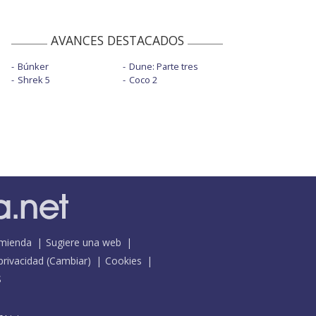
AVANCES DESTACADOS
Búnker
Dune: Parte tres
Shrek 5
Coco 2
mienda
Sugiere una web
 privacidad
(
Cambiar
)
Cookies
S