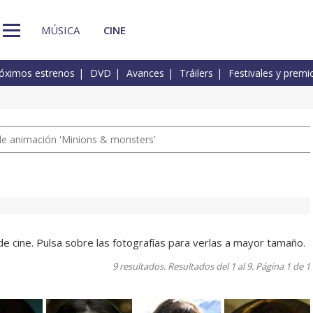
MÚSICA
CINE
óximos estrenos
DVD
Avances
Tráilers
Festivales y premi
a de animación 'Minions & monsters'
de cine. Pulsa sobre las fotografías para verlas a mayor tamaño.
9 resultados. Resultados del 1 al 9. Página 1 de 1