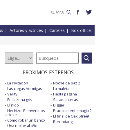
os
Actores y actrices
Carteles
Box-office
PROXIMOS ESTRENOS
La invitación
Noche de paz 2
Las ciegas hormigas
La maleta
Verity
Fiesta pagäna
En la zona gris
Sacamantecas
El nido
Digger
Hechizo: Bienvenidos
Prácticamente magia 2
a Hexe
El final de Oak Street
Cómo robar un banco
Burundanga
Una noche al año