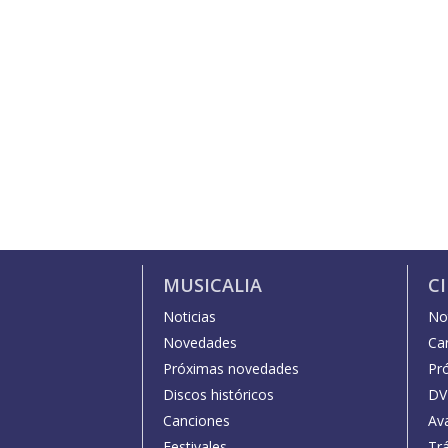
MUSICALIA
C
Noticias
Not
Novedades
Car
Próximas novedades
Pr
Discos históricos
DV
Canciones
Av
Festivales
Trá