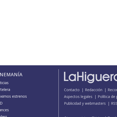
INEMANÍA
icias
telera
Contacto
Redacción
Reco
óximos estrenos
Aspectos legales
Política de
D
Publicidad y webmasters
RS
ances
ilers