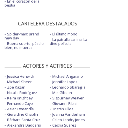
En el corazón de la
bestia
CARTELERA DESTACADOS
Spider-man: Brand
El último mono
new day
La patrulla canina: La
Buena suerte, pásalo
dino película
bien, no mueras
ACTORES Y ACTRICES
Jessica Henwick
Michael Angarano
Michael Sheen
Jennifer Lopez
Zoe Kazan
Leonardo Sbaraglia
Natalia Rodríguez
Mel Gibson
Keira Knightley
Sigourney Weaver
Fernando Cayo
Giovanni Ribisi
Asier Etxeandía
Tristán Ulloa
Geraldine Chaplin
Joanna Vanderham
Bárbara Santa-Cruz
Caleb Landry Jones
Alexandra Daddario
Cecilia Suárez