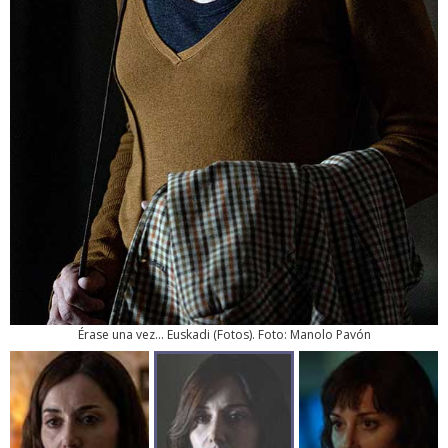
Érase una vez... Euskadi
(
Fotos
). Foto: Manolo Pavón