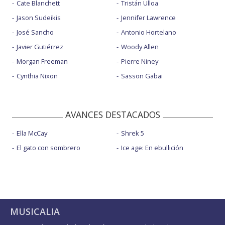
Cate Blanchett
Tristán Ulloa
Jason Sudeikis
Jennifer Lawrence
José Sancho
Antonio Hortelano
Javier Gutiérrez
Woody Allen
Morgan Freeman
Pierre Niney
Cynthia Nixon
Sasson Gabai
AVANCES DESTACADOS
Ella McCay
Shrek 5
El gato con sombrero
Ice age: En ebullición
MUSICALIA