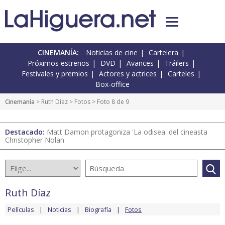
CINEMANÍA:
Noticias de cine
Cartelera
Próximos estrenos
DVD
Avances
Tráilers
Festivales y premios
Actores y actrices
Carteles
Box-office
Cinemanía
>
Ruth Díaz
>
Fotos
> Foto 8 de 9
Destacado:
Matt Damon protagoniza 'La odisea' del cineasta
Christopher Nolan
Ruth Díaz
Películas
Noticias
Biografía
Fotos