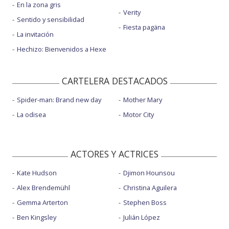
En la zona gris
Verity
Sentido y sensibilidad
Fiesta pagäna
La invitación
Hechizo: Bienvenidos a Hexe
CARTELERA DESTACADOS
Spider-man: Brand new day
Mother Mary
La odisea
Motor City
ACTORES Y ACTRICES
Kate Hudson
Djimon Hounsou
Alex Brendemühl
Christina Aguilera
Gemma Arterton
Stephen Boss
Ben Kingsley
Julián López