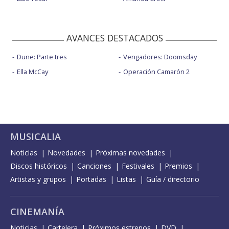
AVANCES DESTACADOS
Dune: Parte tres
Vengadores: Doomsday
Ella McCay
Operación Camarón 2
MUSICALIA
Noticias
Novedades
Próximas novedades
Discos históricos
Canciones
Festivales
Premios
Artistas y grupos
Portadas
Listas
Guía / directorio
CINEMANÍA
Noticias
Cartelera
Próximos estrenos
DVD