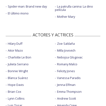
Spider-man: Brand new day
La patrulla canina: La dino
película
El último mono
Mother Mary
ACTORES Y ACTRICES
Hilary Duff
Zoe Saldaña
Aitor Mazo
Milla Jovovich
Charlotte Le Bon
Nebojsa Glogovac
Julieta Serrano
Romany Malco
Bonnie Wright
Felicity Jones
Blanca Suárez
Vanessa Paradis
Hope Davis
Jenna Elfman
Brian Cox
Emma Thompson
Lynn Collins
Andrew Scott
Luis Tosar
Amanda Crew