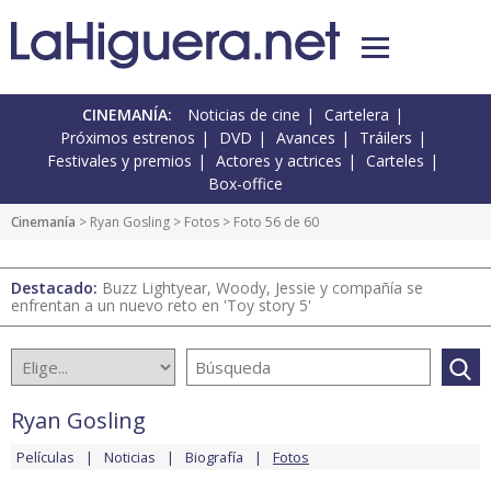
CINEMANÍA:
Noticias de cine
Cartelera
Próximos estrenos
DVD
Avances
Tráilers
Festivales y premios
Actores y actrices
Carteles
Box-office
Cinemanía
>
Ryan Gosling
>
Fotos
> Foto 56 de 60
Destacado:
Buzz Lightyear, Woody, Jessie y compañía se
enfrentan a un nuevo reto en 'Toy story 5'
Ryan Gosling
Películas
Noticias
Biografía
Fotos