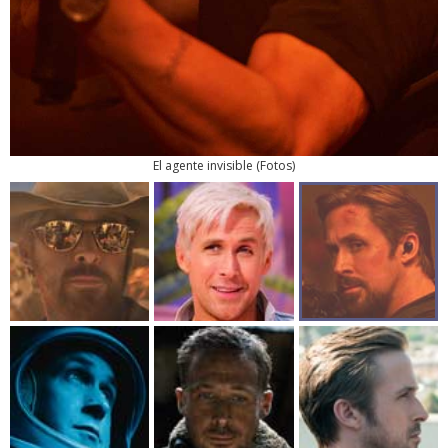
El agente invisible
(
Fotos
)