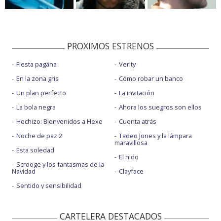
PROXIMOS ESTRENOS
Fiesta pagäna
Verity
En la zona gris
Cómo robar un banco
Un plan perfecto
La invitación
La bola negra
Ahora los suegros son ellos
Hechizo: Bienvenidos a Hexe
Cuenta atrás
Noche de paz 2
Tadeo Jones y la lámpara
maravillosa
Esta soledad
El nido
Scrooge y los fantasmas de la
Navidad
Clayface
Sentido y sensibilidad
CARTELERA DESTACADOS