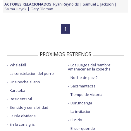
ACTORES RELACIONADOS:
Ryan Reynolds
Samuel L. Jackson
Salma Hayek
Gary Oldman
1
PROXIMOS ESTRENOS
Whalefall
Los juegos del hambre:
Amanecer en la cosecha
La constelación del perro
Noche de paz 2
Una noche al año
Sacamantecas
Karateka
Tiempo de victoria
Resident Evil
Burundanga
Sentido y sensibilidad
La invitación
La isla olvidada
El nido
En la zona gris
El ser querido