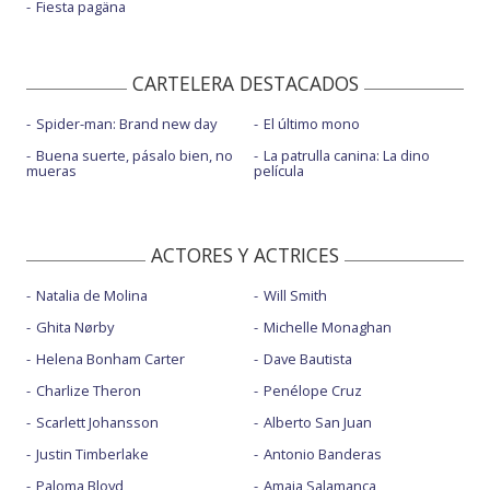
Fiesta pagäna
CARTELERA DESTACADOS
Spider-man: Brand new day
El último mono
Buena suerte, pásalo bien, no
La patrulla canina: La dino
mueras
película
ACTORES Y ACTRICES
Natalia de Molina
Will Smith
Ghita Nørby
Michelle Monaghan
Helena Bonham Carter
Dave Bautista
Charlize Theron
Penélope Cruz
Scarlett Johansson
Alberto San Juan
Justin Timberlake
Antonio Banderas
Paloma Bloyd
Amaia Salamanca