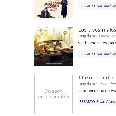
REPARTO
:
Sam Rockwel
Los tipos malo
Dirigida por
Pierre Per
Ser bueno no es tan 
REPARTO
:
Sam Rockwel
The one and on
Dirigida por
Thea Shar
La importancia de es
REPARTO
:
Bryan Crans