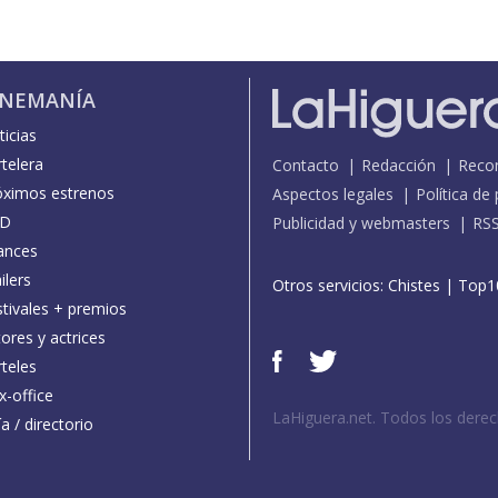
INEMANÍA
icias
telera
Contacto
Redacción
Reco
óximos estrenos
Aspectos legales
Política de
D
Publicidad y webmasters
RS
ances
ilers
Otros servicios:
Chistes
|
Top1
stivales + premios
ores y actrices
teles
x-office
LaHiguera.net. Todos los dere
a / directorio