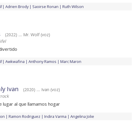
l
Adrien Brody
Saoirse Ronan
Ruth Wilson
s
(2022) .... Mr. Wolf (voz)
ifel
divertido
l
Awkwafina
Anthony Ramos
Marc Maron
ly Ivan
(2020) .... Ivan (voz)
rock
e lugar al que llamamos hogar
ton
Ramon Rodriguez
Indira Varma
Angelina Jolie