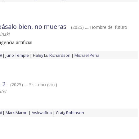
pásalo bien, no mueras
(2025) .... Hombre del futuro
inski
igencia artificial
l
Juno Temple
Haley Lu Richardson
Michael Peña
 2
(2025) .... Sr. Lobo (voz)
ifel
l
Marc Maron
Awkwafina
Craig Robinson