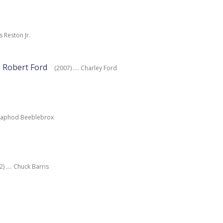
s Reston Jr.
e Robert Ford
(2007) .... Charley Ford
. Zaphod Beeblebrox
) .... Chuck Barris