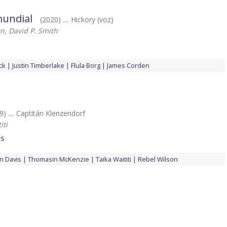
 mundial
(2020) .... Hickory (voz)
n, David P. Smith
ck
Justin Timberlake
Flula Borg
James Corden
9) .... Captitán Klenzendorf
iti
as
n Davis
Thomasin McKenzie
Taika Waititi
Rebel Wilson