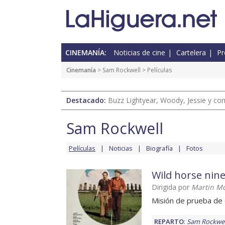
CINEMANÍA:
Noticias de cine
Cartelera
Pr
Cinemanía
>
Sam Rockwell
> Películas
Destacado:
Buzz Lightyear, Woody, Jessie y com
Sam Rockwell
Películas
Noticias
Biografía
Fotos
Wild horse nin
Dirigida por
Martin M
Misión de prueba de 
REPARTO
:
Sam Rockwel