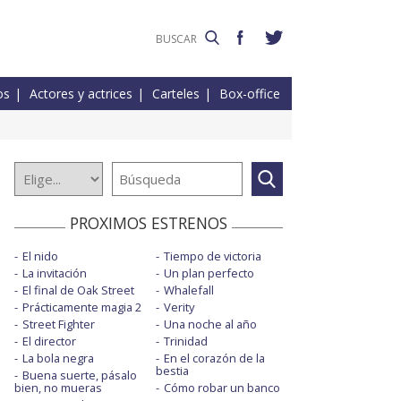
os
Actores y actrices
Carteles
Box-office
PROXIMOS ESTRENOS
El nido
Tiempo de victoria
La invitación
Un plan perfecto
El final de Oak Street
Whalefall
Prácticamente magia 2
Verity
Street Fighter
Una noche al año
El director
Trinidad
La bola negra
En el corazón de la
bestia
Buena suerte, pásalo
bien, no mueras
Cómo robar un banco