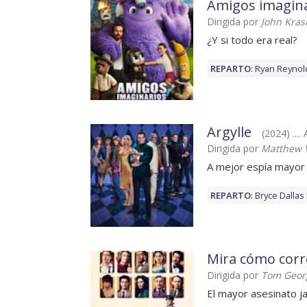
Amigos imagin
Dirigida por
John Kras
¿Y si todo era real?
REPARTO
:
Ryan Reynol
Argylle
(2024) ....
Dirigida por
Matthew 
A mejor espía mayor
REPARTO
:
Bryce Dalla
Mira cómo cor
Dirigida por
Tom Geor
El mayor asesinato j