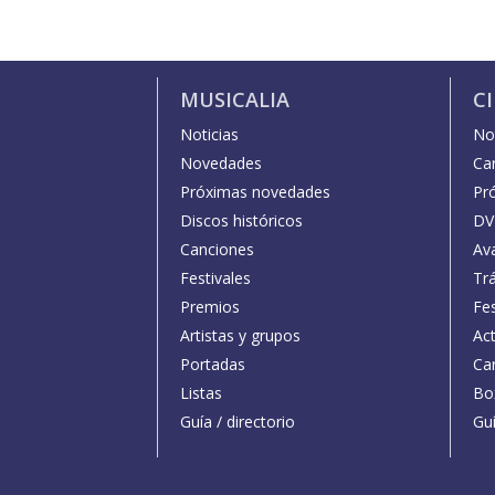
MUSICALIA
C
Noticias
Not
Novedades
Car
Próximas novedades
Pr
Discos históricos
DV
Canciones
Av
Festivales
Trá
Premios
Fe
Artistas y grupos
Act
Portadas
Car
Listas
Bo
Guía / directorio
Guí