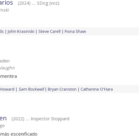
arios
(2024) .... SDog (voz)
inski
ds
John Krasinski
Steve Carell
Fiona Shaw
 Aiden
Vaughn
 mentira
s Howard
Sam Rockwell
Bryan Cranston
Catherine O'Hara
ren
(2022) .... Inspector Stoppard
ge
amás escenificado