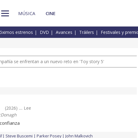
MÚSICA
CINE
óximos estrenos
DVD
Avances
Tráilers
Festivales y premi
pañía se enfrentan a un nuevo reto en 'Toy story 5'
e
(2026) .... Lee
cDonagh
confianza
l
Steve Buscemi
Parker Posey
John Malkovich