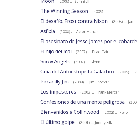
Moon
(2009) .... Sam Bell
The Winning Season
(2009)
El desafío. Frost contra Nixon
(2008) .... Jame
Asfixia
(2008) .... Victor Mancini
El asesinato de Jesse James por el cobard
El hijo del mal
(2007) .... Brad Cairn
Snow Angels
(2007) .... Glenn
Guía del Autoestopista Galáctico
(2005) ...
Piccadilly Jim
(2004) .... Jim Crocker
Los impostores
(2003) .... Frank Mercer
Confesiones de una mente peligrosa
(2002
Bienvenidos a Collinwood
(2002) .... Pero
El último golpe
(2001) .... Jimmy Silk