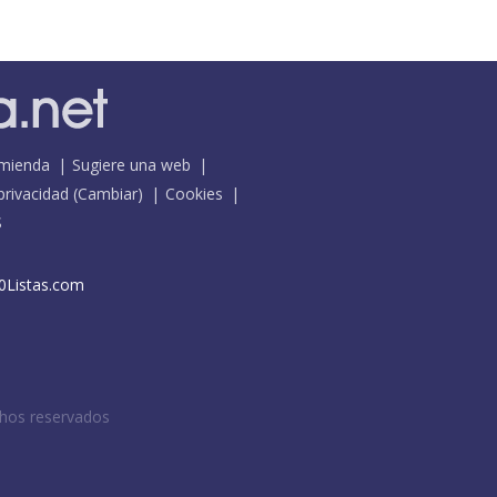
mienda
Sugiere una web
 privacidad
(
Cambiar
)
Cookies
S
0Listas.com
chos reservados