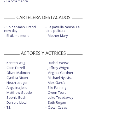
La otra madre
CARTELERA DESTACADOS
Spider-man: Brand
La patrulla canina: La
new day
dino película
El último mono
Mother Mary
ACTORES Y ACTRICES
Kristen Wiig
Rachel Weisz
Colin Farrell
Jeffrey Wright
Oliver Maltman
Virginia Gardner
Cynthia Nixon
Michael Nyqvist
Heath Ledger
Álex García
Angelina Jolie
Elle Fanning
Matthew Goode
Owen Teale
Sophia Bush
Luke Treadaway
Daniele Liotti
Seth Rogen
T.I.
Óscar Casas