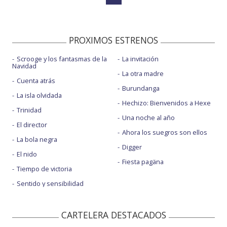
PROXIMOS ESTRENOS
Scrooge y los fantasmas de la
La invitación
Navidad
La otra madre
Cuenta atrás
Burundanga
La isla olvidada
Hechizo: Bienvenidos a Hexe
Trinidad
Una noche al año
El director
Ahora los suegros son ellos
La bola negra
Digger
El nido
Fiesta pagäna
Tiempo de victoria
Sentido y sensibilidad
CARTELERA DESTACADOS