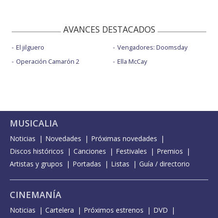
AVANCES DESTACADOS
El jilguero
Vengadores: Doomsday
Operación Camarón 2
Ella McCay
MUSICALIA
Noticias
Novedades
Próximas novedades
Discos históricos
Canciones
Festivales
Premios
Artistas y grupos
Portadas
Listas
Guía / directorio
CINEMANÍA
Noticias
Cartelera
Próximos estrenos
DVD