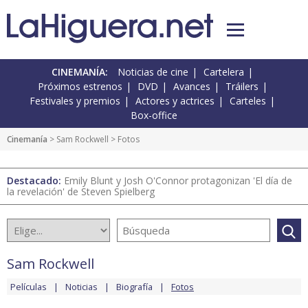
CINEMANÍA:
Noticias de cine
Cartelera
Próximos estrenos
DVD
Avances
Tráilers
Festivales y premios
Actores y actrices
Carteles
Box-office
Cinemanía
>
Sam Rockwell
> Fotos
Destacado:
Emily Blunt y Josh O'Connor protagonizan 'El día de
la revelación' de Steven Spielberg
Sam Rockwell
Películas
Noticias
Biografía
Fotos