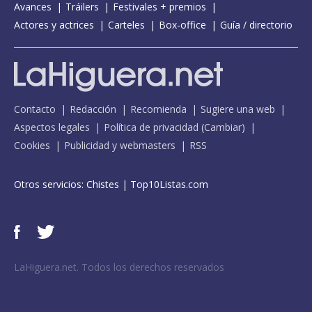
Avances
Tráilers
Festivales + premios
Actores y actrices
Carteles
Box-office
Guía / directorio
Contacto
Redacción
Recomienda
Sugiere una web
Aspectos legales
Política de privacidad
(
Cambiar
)
Cookies
Publicidad y webmasters
RSS
Otros servicios:
Chistes
|
Top10Listas.com
LaHiguera.net. Todos los derechos reservados